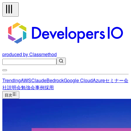
produced by Classmethod
Trending
AWS
Claude
Bedrock
Google Cloud
Azure
セミナー
会
社説明会
勉強会
事例
採用
目次