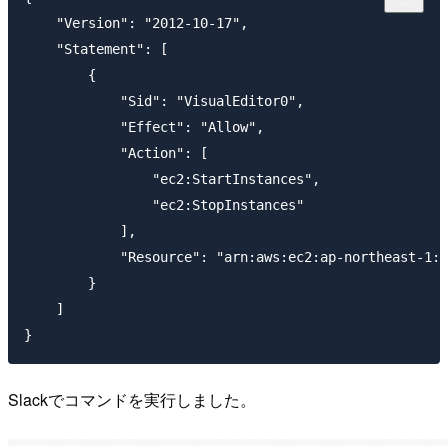
    "Version": "2012-10-17",

    "Statement": [

        {

            "Sid": "VisualEditor0",

            "Effect": "Allow",

            "Action": [

                "ec2:StartInstances",

                "ec2:StopInstances"

            ],

            "Resource": "arn:aws:ec2:ap-northeast-1:X
        }

    ]

Slackでコマンドを実行しました。