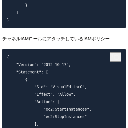
        }

    ]

チャネルIAMロールにアタッチしているIAMポリシー
{

    "Version": "2012-10-17",

    "Statement": [

        {

            "Sid": "VisualEditor0",

            "Effect": "Allow",

            "Action": [

                "ec2:StartInstances",

                "ec2:StopInstances"

            ],
