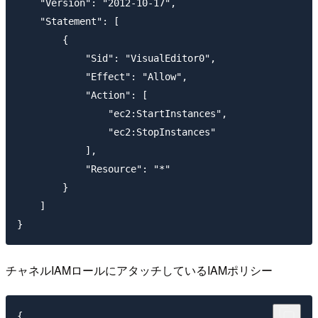
    "Version": "2012-10-17",

    "Statement": [

        {

            "Sid": "VisualEditor0",

            "Effect": "Allow",

            "Action": [

                "ec2:StartInstances",

                "ec2:StopInstances"

            ],

            "Resource": "*"

        }

    ]

チャネルIAMロールにアタッチしているIAMポリシー
{
