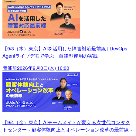
【9/3（木）東京】AIを活用した障害対応最前線 | DevOps
Agentライブデモで学ぶ、自律型運用の実践
開催前
2026年9月3日(木) 16:00
【9/4（金）東京】AIチームメイトが変える次世代コンタク
トセンター～顧客体験向上とオペレーション改革の最前線～