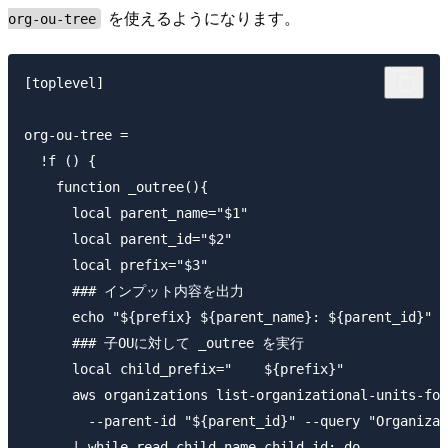
を使えるようになります。
org-ou-tree
[toplevel]

org-ou-tree =

  !f () {

    function _outree(){

      local parent_name="$1"

      local parent_id="$2"

      local prefix="$3"

      ### インプット内容を出力

      echo "${prefix} ${parent_name}: ${parent_id}"

      ### 子OUに対して _outree を実行

      local child_prefix="    ${prefix}"

      aws organizations list-organizational-units-for
        --parent-id "${parent_id}" --query "Organizat
      | while read child_name child_id; do
