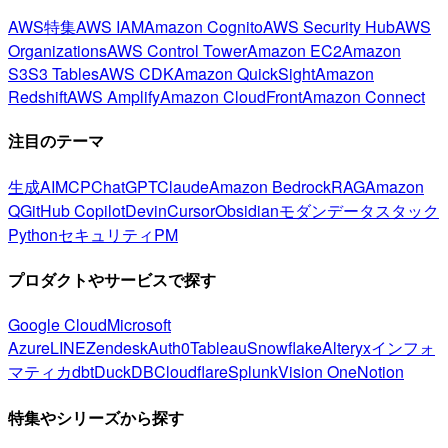
AWS特集
AWS IAM
Amazon Cognito
AWS Security Hub
AWS
Organizations
AWS Control Tower
Amazon EC2
Amazon
S3
S3 Tables
AWS CDK
Amazon QuickSight
Amazon
Redshift
AWS Amplify
Amazon CloudFront
Amazon Connect
注目のテーマ
生成AI
MCP
ChatGPT
Claude
Amazon Bedrock
RAG
Amazon
Q
GitHub Copilot
Devin
Cursor
Obsidian
モダンデータスタック
Python
セキュリティ
PM
プロダクトやサービスで探す
Google Cloud
Microsoft
Azure
LINE
Zendesk
Auth0
Tableau
Snowflake
Alteryx
インフォ
マティカ
dbt
DuckDB
Cloudflare
Splunk
Vision One
Notion
特集やシリーズから探す