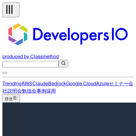
produced by Classmethod
Trending
AWS
Claude
Bedrock
Google Cloud
Azure
セミナー
会
社説明会
勉強会
事例
採用
目次