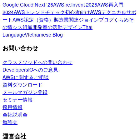
Google Cloud Next ’25
AWS re:Invent 2025
AWS再入門
2024
AWSトレンドチェック
初心者向け
AWSテクニカルサポ
ート
AWS認定（資格）
製造業関連
ジョインブログ
くらめそ
の情シス
組織開発室の活動
デザイン
Thai
Language
Vietnamese Blog
お問い合わせ
クラスメソッドへの問い合わせ
DevelopersIOへのご意見
AWSに関するご相談
資料ダウンロード
メールマガジン登録
セミナー情報
採用情報
会社説明会
勉強会
運営会社