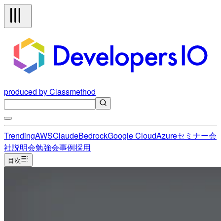
produced by Classmethod
Trending
AWS
Claude
Bedrock
Google Cloud
Azure
セミナー
会
社説明会
勉強会
事例
採用
目次