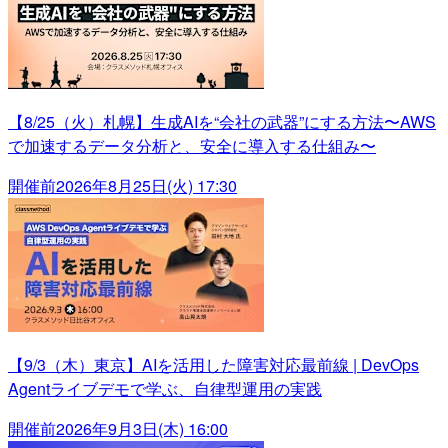
【8/25（火）札幌】生成AIを“会社の武器”にする方法〜AWS
で加速するデータ分析と、安全に導入する仕組み〜
開催前
2026年8月25日(火) 17:30
【9/3（木）東京】AIを活用した障害対応最前線 | DevOps
Agentライブデモで学ぶ、自律型運用の実践
開催前
2026年9月3日(木) 16:00