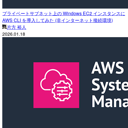
プライベートサブネット上の Windows EC2 インスタンスに
AWS CLI を導入してみた (非インターネット接続環境)
片方 裕人
2026.01.18