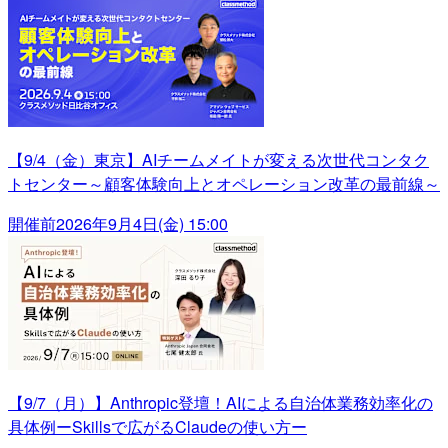
【9/4（金）東京】AIチームメイトが変える次世代コンタク
トセンター～顧客体験向上とオペレーション改革の最前線～
開催前
2026年9月4日(金) 15:00
【9/7（月）】Anthropic登壇！AIによる自治体業務効率化の
具体例ーSkillsで広がるClaudeの使い方ー