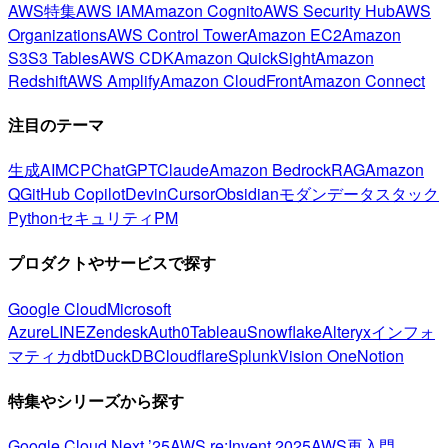
AWS特集
AWS IAM
Amazon Cognito
AWS Security Hub
AWS
Organizations
AWS Control Tower
Amazon EC2
Amazon
S3
S3 Tables
AWS CDK
Amazon QuickSight
Amazon
Redshift
AWS Amplify
Amazon CloudFront
Amazon Connect
注目のテーマ
生成AI
MCP
ChatGPT
Claude
Amazon Bedrock
RAG
Amazon
Q
GitHub Copilot
Devin
Cursor
Obsidian
モダンデータスタック
Python
セキュリティ
PM
プロダクトやサービスで探す
Google Cloud
Microsoft
Azure
LINE
Zendesk
Auth0
Tableau
Snowflake
Alteryx
インフォ
マティカ
dbt
DuckDB
Cloudflare
Splunk
Vision One
Notion
特集やシリーズから探す
Google Cloud Next ’25
AWS re:Invent 2025
AWS再入門