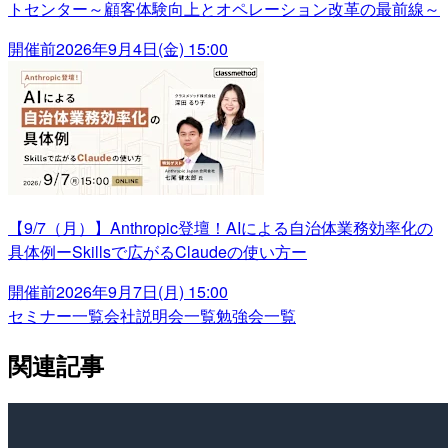
トセンター～顧客体験向上とオペレーション改革の最前線～
開催前
2026年9月4日(金) 15:00
【9/7（月）】Anthropic登壇！AIによる自治体業務効率化の
具体例ーSkillsで広がるClaudeの使い方ー
開催前
2026年9月7日(月) 15:00
セミナー一覧
会社説明会一覧
勉強会一覧
関連記事