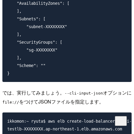
    "AvailabilityZones": [

    ],

    "Subnets": [

        "subnet-XXXXXXXX"

    ],

    "SecurityGroups": [

        "sg-XXXXXXXX"

    ],

    "Scheme": ""

では、実行してみましょう。
オプションに
--cli-input-json
をつけてJSONファイルを指定します。
file://
ikkomon:~ ryuta$ aws elb create-load-balancer --cli-i
testlb-XXXXXXXX.ap-northeast-1.elb.amazonaws.com
