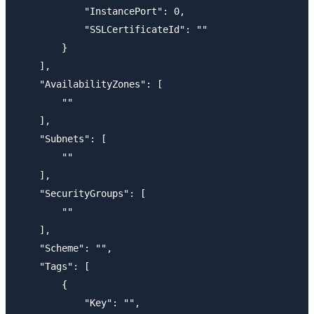
            "InstancePort": 0,

            "SSLCertificateId": ""

        }

    ],

    "AvailabilityZones": [

        ""

    ],

    "Subnets": [

        ""

    ],

    "SecurityGroups": [

        ""

    ],

    "Scheme": "",

    "Tags": [

        {

            "Key": "",
