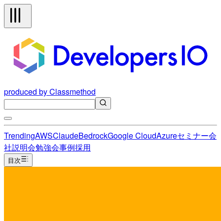
produced by Classmethod
Trending
AWS
Claude
Bedrock
Google Cloud
Azure
セミナー
会
社説明会
勉強会
事例
採用
目次