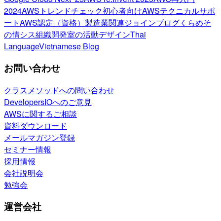
2024
AWSトレンドチェック
初心者向け
AWSテクニカルサポ
ート
AWS認定（資格）
製造業関連
ジョインブログ
くらめそ
の情シス
組織開発室の活動
デザイン
Thai
Language
Vietnamese Blog
お問い合わせ
クラスメソッドへの問い合わせ
DevelopersIOへのご意見
AWSに関するご相談
資料ダウンロード
メールマガジン登録
セミナー情報
採用情報
会社説明会
勉強会
運営会社