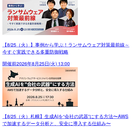
【8/25（火）】事例から学ぶ！ランサムウェア対策最前線～
今すぐ実践できる多重防御戦略
開催前
2026年8月25日(火) 13:00
【8/25（火）札幌】生成AIを“会社の武器”にする方法〜AWS
で加速するデータ分析と、安全に導入する仕組み〜