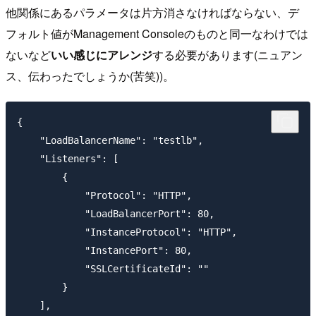
他関係にあるパラメータは片方消さなければならない、デ
フォルト値がManagement Consoleのものと同一なわけでは
ないなど
いい感じにアレンジ
する必要があります(ニュアン
ス、伝わったでしょうか(苦笑))。
{

    "LoadBalancerName": "testlb",

    "Listeners": [

        {

            "Protocol": "HTTP",

            "LoadBalancerPort": 80,

            "InstanceProtocol": "HTTP",

            "InstancePort": 80,

            "SSLCertificateId": ""

        }

    ],
