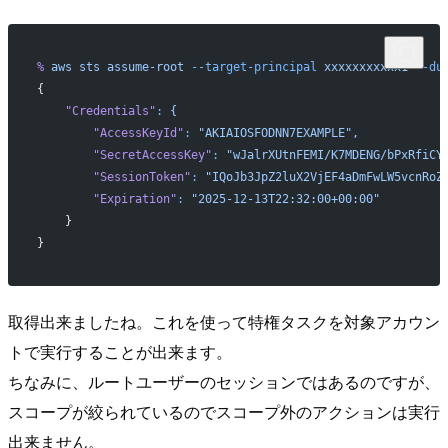
%
 aws
 sts
 assume-root
 --target-principal
 xxxxxxxxxxx1
 --du
{
    "Credentials"
:
 {
        "AccessKeyId"
:
 "AKIAIOSFODNN7EXAMPLE",
        "SecretAccessKey"
:
 "wJalrXUtnFEMI/K7MDENG/bPxRfiCY
        "SessionToken"
:
 "IQoJb3JpZ2luX2VjEF4aDmFwLW5vcnRoZ
        "Expiration"
:
 "2025-12-13T22:32:00+00:00"
    }
}
取得出来ましたね。これを使って特権タスクを対象アカウン
トで実行することが出来ます。
ちなみに、ルートユーザーのセッションではあるのですが、
スコープが絞られているのでスコープ外のアクションは実行
出来ません。