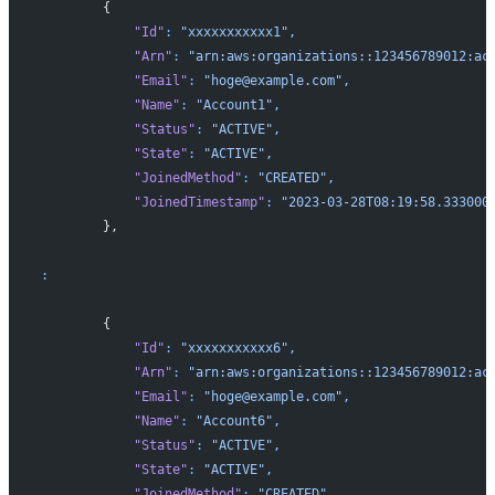
        {
            "Id"
:
 "xxxxxxxxxxx1",
            "Arn"
:
 "arn:aws:organizations::123456789012:ac
            "Email"
:
 "hoge@example.com",
            "Name"
:
 "Account1",
            "Status"
:
 "ACTIVE",
            "State"
:
 "ACTIVE",
            "JoinedMethod"
:
 "CREATED",
            "JoinedTimestamp"
:
 "2023-03-28T08:19:58.333000
        },
:
        {
            "Id"
:
 "xxxxxxxxxxx6",
            "Arn"
:
 "arn:aws:organizations::123456789012:ac
            "Email"
:
 "hoge@example.com",
            "Name"
:
 "Account6",
            "Status"
:
 "ACTIVE",
            "State"
:
 "ACTIVE",
            "JoinedMethod"
:
 "CREATED",