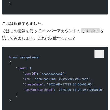
}
これは取得できました。
ではこの情報を使ってメンバーアカウントの
を
get-user
試してみましょう。これは失敗するか...？
%
 aws
 iam
 get-user
{
    "User"
:
 {
        "UserId"
:
 "xxxxxxxxxxx6",
        "Arn"
:
 "arn:aws:iam::xxxxxxxxxxx6:root",
        "CreateDate"
:
 "2025-06-17T23:06:06+00:00",
        "PasswordLastUsed"
:
 "2025-06-18T02:05:10+00:00"
    }
}