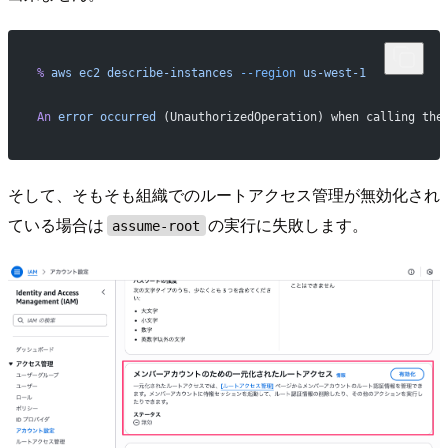
%
 aws
 ec2
 describe-instances
 --region
 us-west-1
An
 error
 occurred
 (UnauthorizedOperation) when calling the
そして、そもそも組織でのルートアクセス管理が無効化され
ている場合は
の実行に失敗します。
assume-root