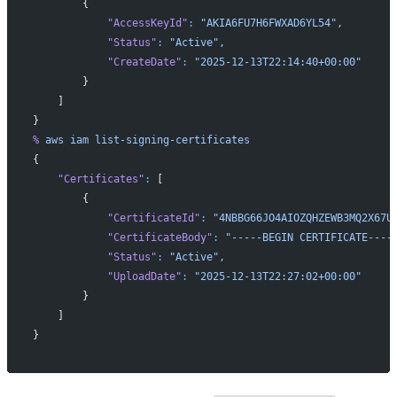
        {
            "AccessKeyId"
:
 "AKIA6FU7H6FWXAD6YL54",
            "Status"
:
 "Active",
            "CreateDate"
:
 "2025-12-13T22:14:40+00:00"
        }
    ]
}
%
 aws
 iam
 list-signing-certificates
{
    "Certificates"
:
 [
        {
            "CertificateId"
:
 "4NBBG66JO4AIOZQHZEWB3MQ2X67U
            "CertificateBody"
:
 "-----BEGIN CERTIFICATE----
            "Status"
:
 "Active",
            "UploadDate"
:
 "2025-12-13T22:27:02+00:00"
        }
    ]
}