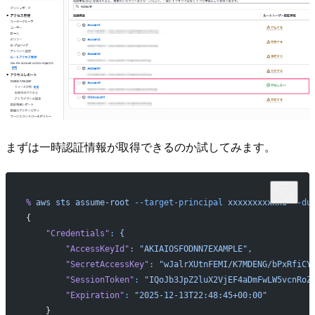
まずは一時認証情報が取得できるのか試してみます。
%
 aws
 sts
 assume-root
 --target-principal
 xxxxxxxxxxx6
 --du
{
    "Credentials"
:
 {
        "AccessKeyId"
:
 "AKIAIOSFODNN7EXAMPLE",
        "SecretAccessKey"
:
 "wJalrXUtnFEMI/K7MDENG/bPxRfiCY
        "SessionToken"
:
 "IQoJb3JpZ2luX2VjEF4aDmFwLW5vcnRoZ
        "Expiration"
:
 "2025-12-13T22:48:45+00:00"
    }