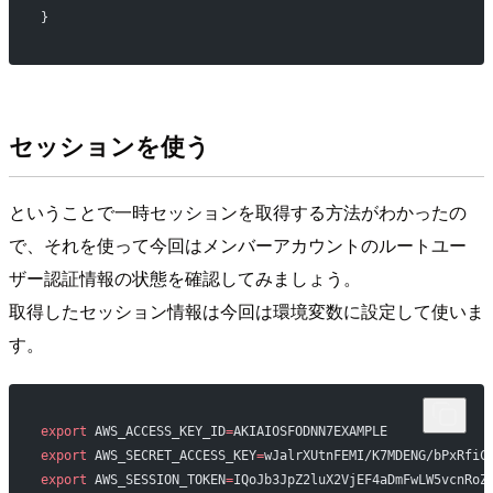
}
セッションを使う
ということで一時セッションを取得する方法がわかったの
で、それを使って今回はメンバーアカウントのルートユー
ザー認証情報の状態を確認してみましょう。
取得したセッション情報は今回は環境変数に設定して使いま
す。
export
 AWS_ACCESS_KEY_ID
=
AKIAIOSFODNN7EXAMPLE
export
 AWS_SECRET_ACCESS_KEY
=
wJalrXUtnFEMI/K7MDENG/bPxRfiC
export
 AWS_SESSION_TOKEN
=
IQoJb3JpZ2luX2VjEF4aDmFwLW5vcnRoZ