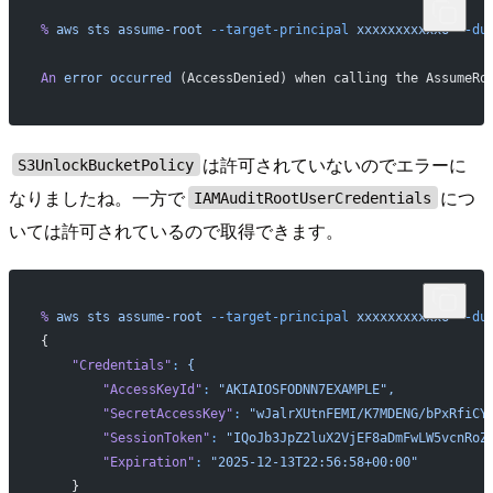
%
 aws
 sts
 assume-root
 --target-principal
 xxxxxxxxxxx6
 --du
An
 error
 occurred
 (AccessDenied) when calling the AssumeRo
は許可されていないのでエラーに
S3UnlockBucketPolicy
なりましたね。一方で
につ
IAMAuditRootUserCredentials
いては許可されているので取得できます。
%
 aws
 sts
 assume-root
 --target-principal
 xxxxxxxxxxx6
 --du
{
    "Credentials"
:
 {
        "AccessKeyId"
:
 "AKIAIOSFODNN7EXAMPLE",
        "SecretAccessKey"
:
 "wJalrXUtnFEMI/K7MDENG/bPxRfiCY
        "SessionToken"
:
 "IQoJb3JpZ2luX2VjEF8aDmFwLW5vcnRoZ
        "Expiration"
:
 "2025-12-13T22:56:58+00:00"
    }