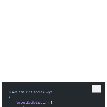
%
 aws
 iam
 list-access-keys
{
    "AccessKeyMetadata"
:
 [