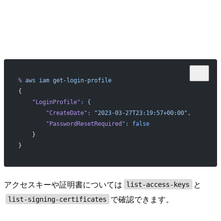
%
 aws
 iam
 get-login-profile
{
    "LoginProfile"
:
 {
        "CreateDate"
:
 "2023-03-27T23:19:57+00:00",
        "PasswordResetRequired"
:
 false
    }
}
アクセスキーや証明書については
と
list-access-keys
で確認できます。
list-signing-certificates