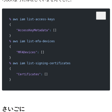
%
 aws
 iam
 list-access-keys
{
    "AccessKeyMetadata"
:
 []
}
%
 aws
 iam
 list-mfa-devices
{
    "MFADevices"
:
 []
}
%
 aws
 iam
 list-signing-certificates
{
    "Certificates"
:
 []
}
さいごに