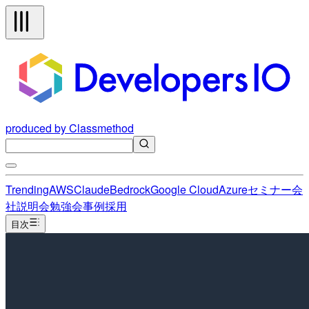
produced by Classmethod
Trending
AWS
Claude
Bedrock
Google Cloud
Azure
セミナー
会
社説明会
勉強会
事例
採用
目次