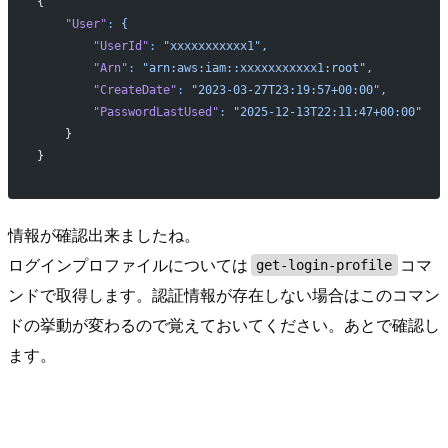
{
    "User"
:
 {
        "UserId"
:
 "xxxxxxxxxxx1",
        "Arn"
:
 "arn:aws:iam::xxxxxxxxxxx1:root",
        "CreateDate"
:
 "2023-03-27T23:19:57+00:00",
        "PasswordLastUsed"
:
 "2025-12-13T22:11:47+00:00"
    }
}
情報が確認出来ましたね。
ログインプロファイルについては
コマ
get-login-profile
ンドで取得します。認証情報が存在しない場合はこのコマン
ドの挙動が変わるので覚えておいてください。あとで確認し
ます。