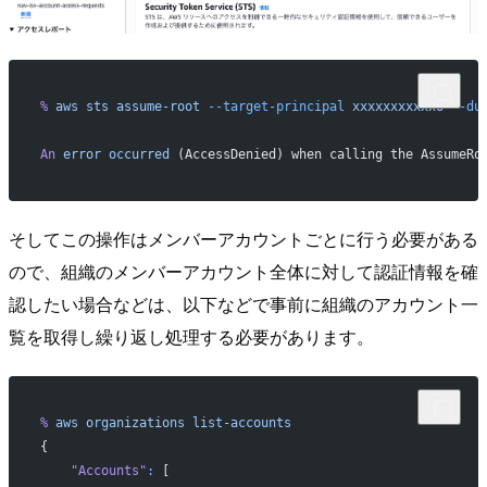
%
 aws
 sts
 assume-root
 --target-principal
 xxxxxxxxxxx6
 --du
An
 error
 occurred
 (AccessDenied) when calling the AssumeRo
そしてこの操作はメンバーアカウントごとに行う必要がある
ので、組織のメンバーアカウント全体に対して認証情報を確
認したい場合などは、以下などで事前に組織のアカウント一
覧を取得し繰り返し処理する必要があります。
%
 aws
 organizations
 list-accounts
{
    "Accounts"
:
 [