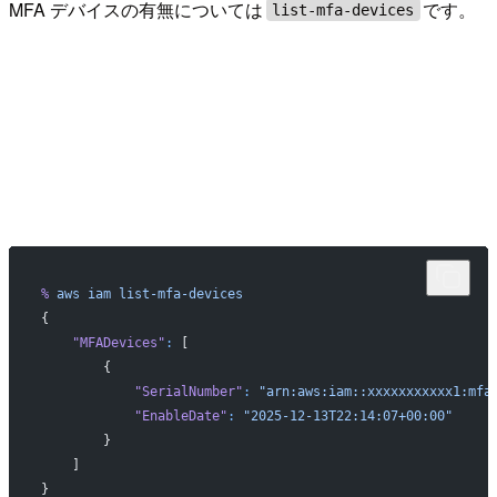
MFA デバイスの有無については
です。
list-mfa-devices
%
 aws
 iam
 list-mfa-devices
{
    "MFADevices"
:
 [
        {
            "SerialNumber"
:
 "arn:aws:iam::xxxxxxxxxxx1:mfa
            "EnableDate"
:
 "2025-12-13T22:14:07+00:00"
        }
    ]
}