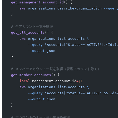
get_management_account_id
() {
    aws
 organizations
 describe-organization
 --quer
}
# 全アカウント一覧を取得
get_all_accounts
() {
    aws
 organizations
 list-accounts
 \
        --query
 "Accounts[?Status=='ACTIVE'].{Id:I
        --output
 json
}
# メンバーアカウント一覧を取得（管理アカウント除く）
get_member_accounts
() {
    local
 management_account_id
=
$1
    aws
 organizations
 list-accounts
 \
        --query
 "Accounts[?Status=='ACTIVE' && Id!
        --output
 json
}
# アカウントのルート認証情報を確認