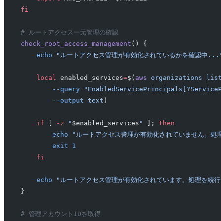
fi
# ルートアクセス一元管理の確認
check_root_access_management
() {
    echo
 "ルートアクセス管理が有効化されているかを確認中...
    local
 enabled_services
=
$(
aws
 organizations
 lis
        --query
 "EnabledServicePrincipals[?Service
        --output
 text
)
    if
 [ 
-z
 "
$enabled_services
"
 ]; 
then
        echo
 "ルートアクセス管理が有効化されていません。処
        exit
 1
    fi
    echo
 "ルートアクセス管理が有効化されています。処理を続行し
}
# 管理アカウントIDを取得