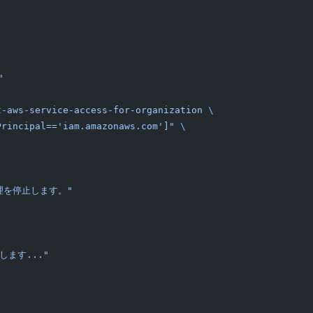
"
t-aws-service-access-for-organization
 \
Principal=='iam.amazonaws.com']"
 \
理を停止します。"
ます..."