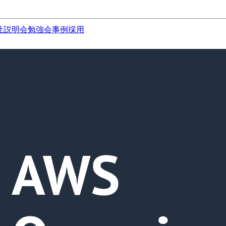
社説明会
勉強会
事例
採用