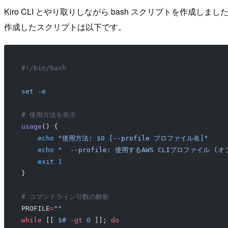
Kiro CLI とやり取りしながら bash スクリプトを作成しまし
作成したスクリプトは以下です。
#!/bin/bash
set
 -e
# 使用方法を表示
usage
() {
    echo
 "使用方法: 
$0
 [--profile プロファイル名]"
    echo
 "  --profile: 使用するAWS CLIプロファイル (
    exit
 1
}
# コマンドライン引数の解析
PROFILE
=
""
while
 [[ 
$#
 -gt
 0
 ]]; 
do