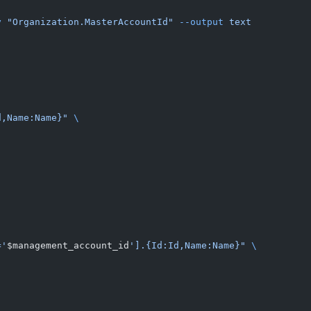
y
 "Organization.MasterAccountId"
 --output
 text
d,Name:Name}"
 \
='
$management_account_id
'].{Id:Id,Name:Name}"
 \