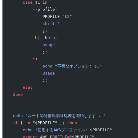
    case
 $1
 in
        --profile
)
            PROFILE
=
"
$2
"
            shift
 2
            ;;
        -h
|
--help
)
            usage
            ;;
        *)
            echo
 "不明なオプション: 
$1
"
            usage
            ;;
    esac
done
echo
 "ルート認証情報削除処理を開始します..."
if
 [ 
-n
 "
$PROFILE
"
 ]; 
then
    echo
 "使用するAWSプロファイル: 
$PROFILE
"
    export
 AWS_PROFILE
=
"
$PROFILE
"