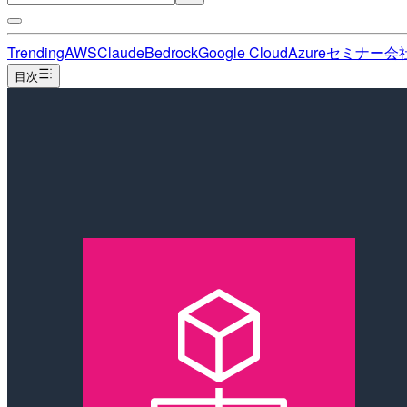
Trending
AWS
Claude
Bedrock
Google Cloud
Azure
セミナー
会
目次