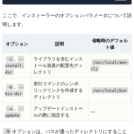
ここで、インストーラーのオプションパラメータについて説
明します。
省略時のデフォル
オプション
説明
ト値
,
ライブラリを含むインス
-i
--
/usr/local/aws-
トール資産の配置先ディ
install-
cli
レクトリ
dir
実行コマンドのシンボ
,
-b
--
リックリンクを作成する
/usr/local/bin
bin-dir
ディレクトリ
,
アップデートインストー
-u
--
―
ルの際に指定する
update
オプションは、パスが通ったディレクトリにすること
-b