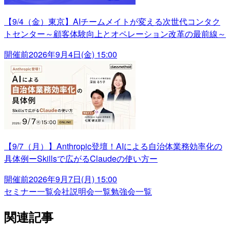
【9/4（金）東京】AIチームメイトが変える次世代コンタク
トセンター～顧客体験向上とオペレーション改革の最前線～
開催前
2026年9月4日(金) 15:00
【9/7（月）】Anthropic登壇！AIによる自治体業務効率化の
具体例ーSkillsで広がるClaudeの使い方ー
開催前
2026年9月7日(月) 15:00
セミナー一覧
会社説明会一覧
勉強会一覧
関連記事