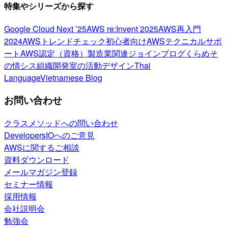
特集やシリーズから探す
Google Cloud Next ’25
AWS re:Invent 2025
AWS再入門
2024
AWSトレンドチェック
初心者向け
AWSテクニカルサポ
ート
AWS認定（資格）
製造業関連
ジョインブログ
くらめそ
の情シス
組織開発室の活動
デザイン
Thai
Language
Vietnamese Blog
お問い合わせ
クラスメソッドへの問い合わせ
DevelopersIOへのご意見
AWSに関するご相談
資料ダウンロード
メールマガジン登録
セミナー情報
採用情報
会社説明会
勉強会