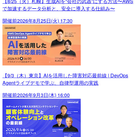
【8/25（火）札幌】生成AIを“会社の武器”にする方法〜AWS
で加速するデータ分析と、安全に導入する仕組み〜
開催前
2026年8月25日(火) 17:30
【9/3（木）東京】AIを活用した障害対応最前線 | DevOps
Agentライブデモで学ぶ、自律型運用の実践
開催前
2026年9月3日(木) 16:00