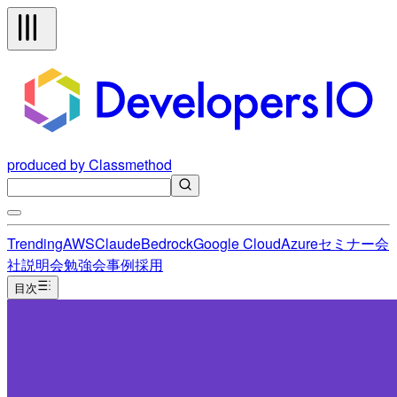
produced by Classmethod
Trending
AWS
Claude
Bedrock
Google Cloud
Azure
セミナー
会
社説明会
勉強会
事例
採用
目次