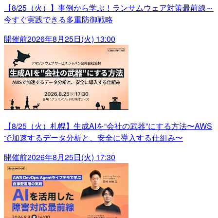
【8/25（火）】事例から学ぶ！ランサムウェア対策最前線～
今すぐ実践できる多重防御戦略
開催前
2026年8月25日(火) 13:00
【8/25（火）札幌】生成AIを“会社の武器”にする方法〜AWS
で加速するデータ分析と、安全に導入する仕組み〜
開催前
2026年8月25日(火) 17:30