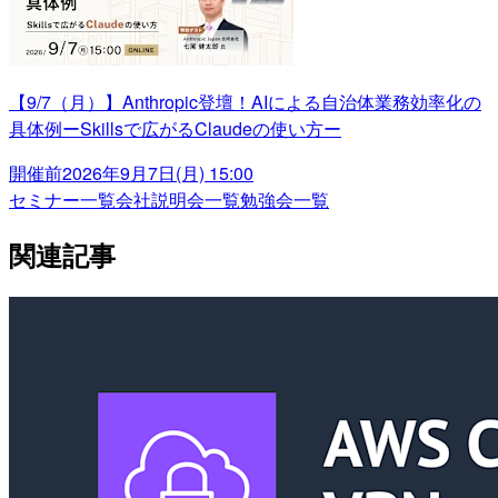
【9/7（月）】Anthropic登壇！AIによる自治体業務効率化の
具体例ーSkillsで広がるClaudeの使い方ー
開催前
2026年9月7日(月) 15:00
セミナー一覧
会社説明会一覧
勉強会一覧
関連記事