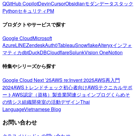
Q
GitHub Copilot
Devin
Cursor
Obsidian
モダンデータスタック
Python
セキュリティ
PM
プロダクトやサービスで探す
Google Cloud
Microsoft
Azure
LINE
Zendesk
Auth0
Tableau
Snowflake
Alteryx
インフォ
マティカ
dbt
DuckDB
Cloudflare
Splunk
Vision One
Notion
特集やシリーズから探す
Google Cloud Next ’25
AWS re:Invent 2025
AWS再入門
2024
AWSトレンドチェック
初心者向け
AWSテクニカルサポ
ート
AWS認定（資格）
製造業関連
ジョインブログ
くらめそ
の情シス
組織開発室の活動
デザイン
Thai
Language
Vietnamese Blog
お問い合わせ
クラスメソッドへの問い合わせ