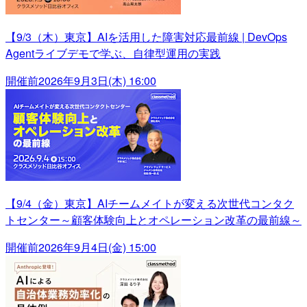
【9/3（木）東京】AIを活用した障害対応最前線 | DevOps
Agentライブデモで学ぶ、自律型運用の実践
開催前
2026年9月3日(木) 16:00
【9/4（金）東京】AIチームメイトが変える次世代コンタク
トセンター～顧客体験向上とオペレーション改革の最前線～
開催前
2026年9月4日(金) 15:00