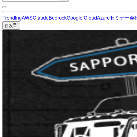
Trending
AWS
Claude
Bedrock
Google Cloud
Azure
セミナー
会
目次