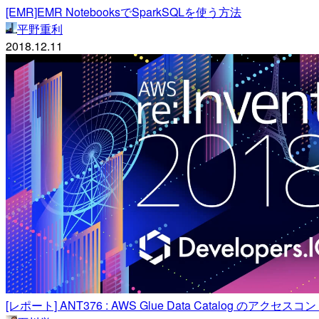
[EMR]EMR NotebooksでSparkSQLを使う方法
平野重利
2018.12.11
[レポート] ANT376 : AWS Glue Data Catalog のアクセスコン