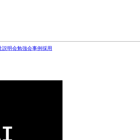
社説明会
勉強会
事例
採用