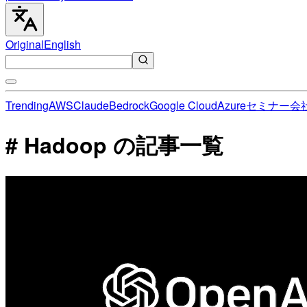
Original
English
Trending
AWS
Claude
Bedrock
Google Cloud
Azure
セミナー
会
# Hadoop の記事一覧