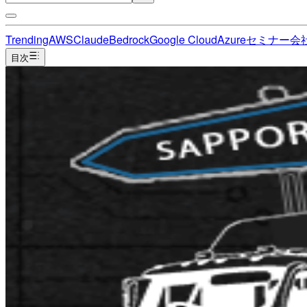
Trending
AWS
Claude
Bedrock
Google Cloud
Azure
セミナー
会
目次