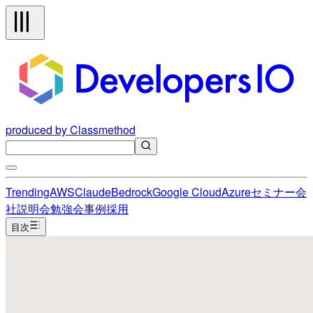
produced by Classmethod
Trending
AWS
Claude
Bedrock
Google Cloud
Azure
セミナー
会
社説明会
勉強会
事例
採用
目次