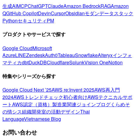
生成AI
MCP
ChatGPT
Claude
Amazon Bedrock
RAG
Amazon
Q
GitHub Copilot
Devin
Cursor
Obsidian
モダンデータスタック
Python
セキュリティ
PM
プロダクトやサービスで探す
Google Cloud
Microsoft
Azure
LINE
Zendesk
Auth0
Tableau
Snowflake
Alteryx
インフォ
マティカ
dbt
DuckDB
Cloudflare
Splunk
Vision One
Notion
特集やシリーズから探す
Google Cloud Next ’25
AWS re:Invent 2025
AWS再入門
2024
AWSトレンドチェック
初心者向け
AWSテクニカルサポ
ート
AWS認定（資格）
製造業関連
ジョインブログ
くらめそ
の情シス
組織開発室の活動
デザイン
Thai
Language
Vietnamese Blog
お問い合わせ