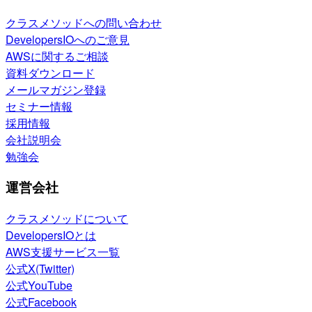
クラスメソッドへの問い合わせ
DevelopersIOへのご意見
AWSに関するご相談
資料ダウンロード
メールマガジン登録
セミナー情報
採用情報
会社説明会
勉強会
運営会社
クラスメソッドについて
DevelopersIOとは
AWS支援サービス一覧
公式X(Twitter)
公式YouTube
公式Facebook