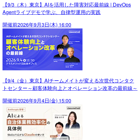
【9/3（木）東京】AIを活用した障害対応最前線 | DevOps
Agentライブデモで学ぶ、自律型運用の実践
開催前
2026年9月3日(木) 16:00
【9/4（金）東京】AIチームメイトが変える次世代コンタク
トセンター～顧客体験向上とオペレーション改革の最前線～
開催前
2026年9月4日(金) 15:00