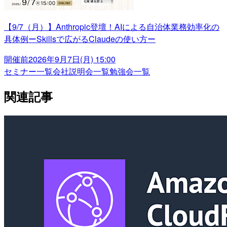
【9/7（月）】Anthropic登壇！AIによる自治体業務効率化の
具体例ーSkillsで広がるClaudeの使い方ー
開催前
2026年9月7日(月) 15:00
セミナー一覧
会社説明会一覧
勉強会一覧
関連記事