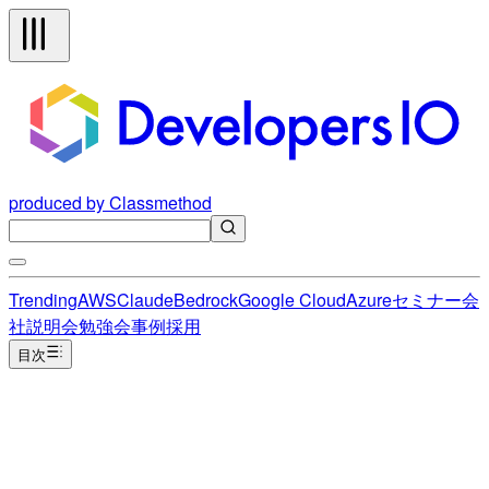
produced by Classmethod
Trending
AWS
Claude
Bedrock
Google Cloud
Azure
セミナー
会
社説明会
勉強会
事例
採用
目次