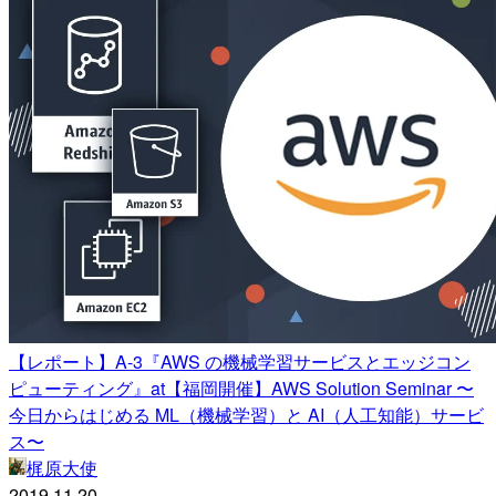
【レポート】A-3『AWS の機械学習サービスとエッジコン
ピューティング』at【福岡開催】AWS Solution Seminar 〜
今日からはじめる ML（機械学習）と AI（人工知能）サービ
ス〜
梶原大使
2019.11.20