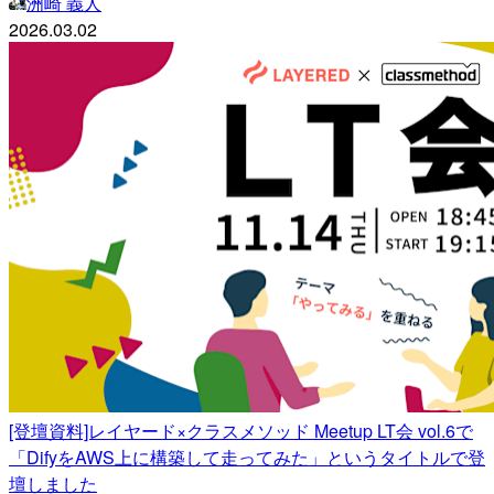
洲崎 義人
2026.03.02
[登壇資料]レイヤード×クラスメソッド Meetup LT会 vol.6で
「DifyをAWS上に構築して走ってみた」というタイトルで登
壇しました