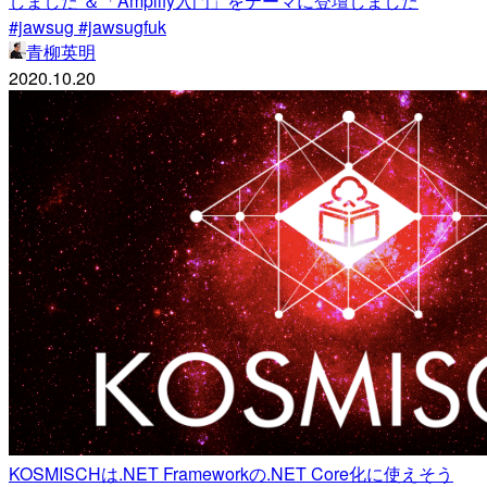
しました ＆「Amplify入門」をテーマに登壇しました
#jawsug #jawsugfuk
青柳英明
2020.10.20
KOSMISCHは.NET Frameworkの.NET Core化に使えそう