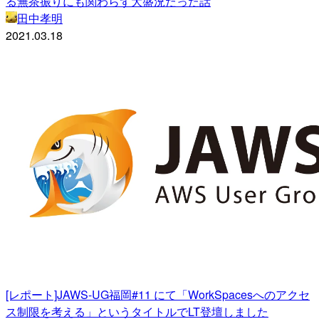
る無茶振りにも関わらず大盛況だった話
田中孝明
2021.03.18
[レポート]JAWS-UG福岡#11 にて「WorkSpacesへのアクセ
ス制限を考える」というタイトルでLT登壇しました