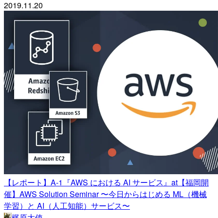
2019.11.20
【レポート】A-1『AWS における AI サービス』at【福岡開
催】AWS Solution Seminar 〜今日からはじめる ML（機械
学習）と AI（人工知能）サービス〜
梶原大使