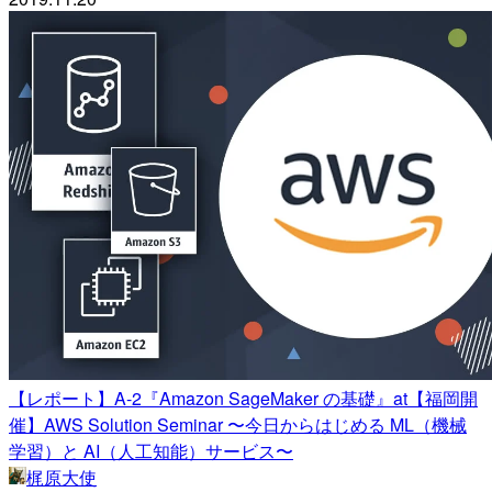
【レポート】A-2『Amazon SageMaker の基礎』at【福岡開
催】AWS Solution Seminar 〜今日からはじめる ML（機械
学習）と AI（人工知能）サービス〜
梶原大使