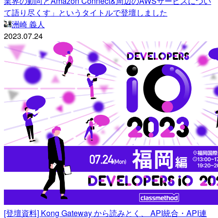
業界の動向とAmazon Connect&周辺のAWSサービスについ
て語り尽くす」というタイトルで登壇しました
洲崎 義人
2023.07.24
[登壇資料] Kong Gateway から読みとく、 API統合・API連