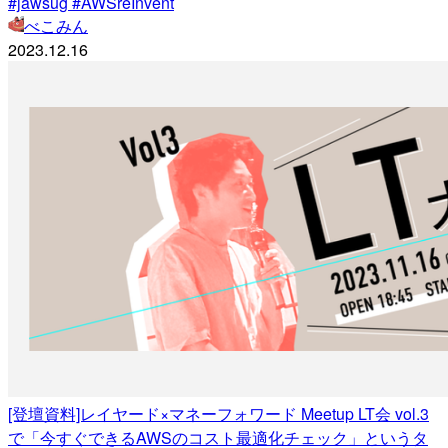
#jawsug #AWSreInvent
べこみん
2023.12.16
[登壇資料]レイヤード×マネーフォワード Meetup LT会 vol.3
で「今すぐできるAWSのコスト最適化チェック」というタ