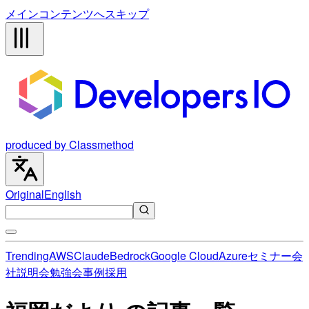
メインコンテンツへスキップ
produced by Classmethod
Original
English
Trending
AWS
Claude
Bedrock
Google Cloud
Azure
セミナー
会
社説明会
勉強会
事例
採用