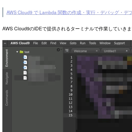
AWS Cloud9 で Lambda 関数の作成・実行・デバッグ・デプ
AWS Cloud9のIDEで提供されるターミナルで作業していき