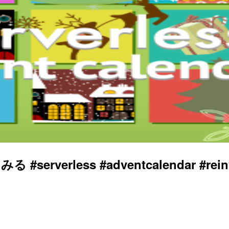
erverless #adventcalendar #rein