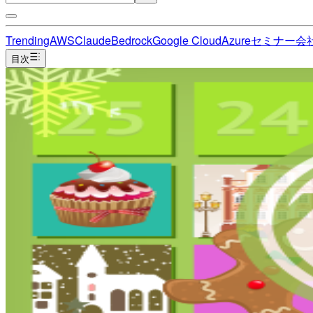
Trending
AWS
Claude
Bedrock
Google Cloud
Azure
セミナー
会
目次