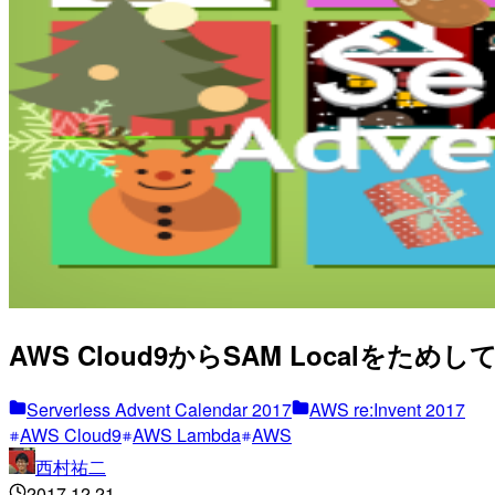
AWS Cloud9からSAM Localをためしてみる #s
Serverless Advent Calendar 2017
AWS re:Invent 2017
AWS Cloud9
AWS Lambda
AWS
西村祐二
2017.12.21