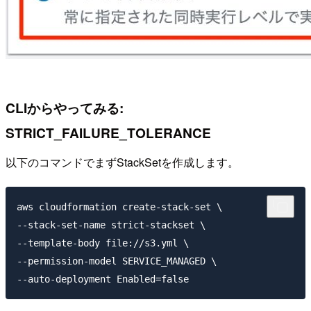
CLIからやってみる:
STRICT_FAILURE_TOLERANCE
以下のコマンドでまずStackSetを作成します。
aws cloudformation create-stack-set \

--stack-set-name strict-stackset \

--template-body file://s3.yml \

--permission-model SERVICE_MANAGED \
