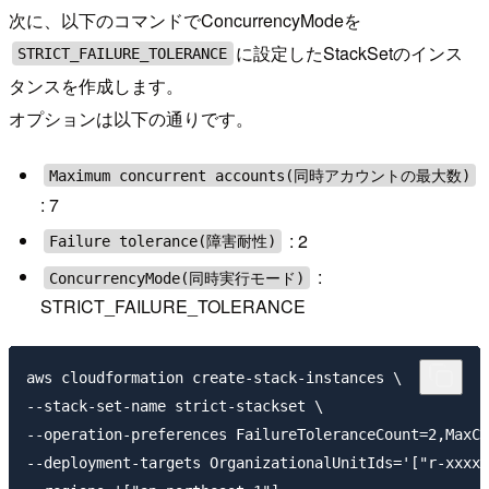
次に、以下のコマンドでConcurrencyModeを
に設定したStackSetのインス
STRICT_FAILURE_TOLERANCE
タンスを作成します。
オプションは以下の通りです。
Maximum concurrent accounts(同時アカウントの最大数)
: 7
: 2
Failure tolerance(障害耐性)
:
ConcurrencyMode(同時実行モード)
STRICT_FAILURE_TOLERANCE
aws cloudformation create-stack-instances \

--stack-set-name strict-stackset \

--operation-preferences FailureToleranceCount=2,MaxCo
--deployment-targets OrganizationalUnitIds='["r-xxxx"