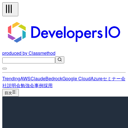
produced by Classmethod
Trending
AWS
Claude
Bedrock
Google Cloud
Azure
セミナー
会
社説明会
勉強会
事例
採用
目次