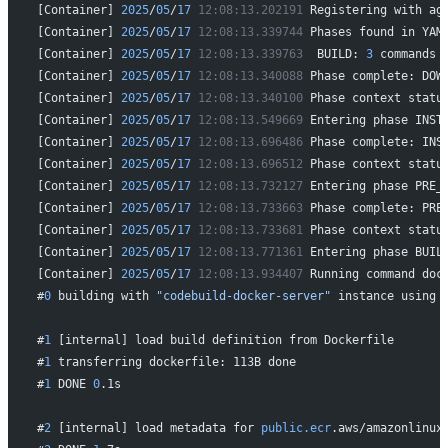
[Container] 
2025
/
05
/
17
 12:08:13.202191
 Registering with ag
[Container] 
2025
/
05
/
17
 12:08:13.339744
 Phases found in YAM
[Container] 
2025
/
05
/
17
 12:08:13.339763
  BUILD: 
3
 commands
[Container] 
2025
/
05
/
17
 12:08:13.340088
 Phase complete: DOW
[Container] 
2025
/
05
/
17
 12:08:13.340100
 Phase context statu
[Container] 
2025
/
05
/
17
 12:08:13.549669
 Entering phase INST
[Container] 
2025
/
05
/
17
 12:08:13.696486
 Phase complete: INS
[Container] 
2025
/
05
/
17
 12:08:13.696512
 Phase context statu
[Container] 
2025
/
05
/
17
 12:08:13.732127
 Entering phase PRE_
[Container] 
2025
/
05
/
17
 12:08:13.733663
 Phase complete: PRE
[Container] 
2025
/
05
/
17
 12:08:13.733681
 Phase context statu
[Container] 
2025
/
05
/
17
 12:08:13.771361
 Entering phase BUIL
[Container] 
2025
/
05
/
17
 12:08:13.934407
 Running command doc
#
0
 building with 
"codebuild-docker-server"
 instance using 
#
1
 [internal] load build definition from Dockerfile
#
1
 transferring dockerfile: 113B done
#
1
 DONE 
0
.1s
#
2
 [internal] load metadata for 
public.ecr
.aws/amazonlinux