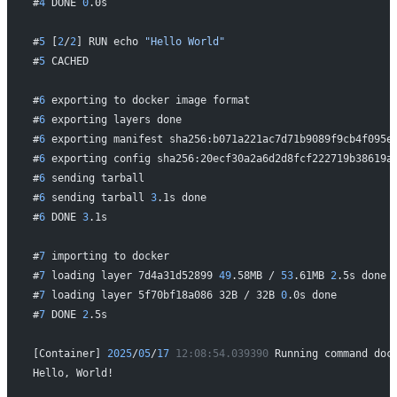
#
4
 DONE 
0
.0s
#
5
 [
2
/
2
] RUN echo 
"Hello World"
#
5
 CACHED
#
6
 exporting to docker image format
#
6
 exporting layers done
#
6
 exporting manifest sha256:b071a221ac7d71b9089f9cb4f095e
#
6
 exporting config sha256:20ecf30a2a6d2d8fcf222719b38619a
#
6
 sending tarball
#
6
 sending tarball 
3
.1s done
#
6
 DONE 
3
.1s
#
7
 importing to docker
#
7
 loading layer 7d4a31d52899 
49
.58MB / 
53
.61MB 
2
.5s done
#
7
 loading layer 5f70bf18a086 32B / 32B 
0
.0s done
#
7
 DONE 
2
.5s
[Container] 
2025
/
05
/
17
 12:08:54.039390
 Running command doc
Hello, World!