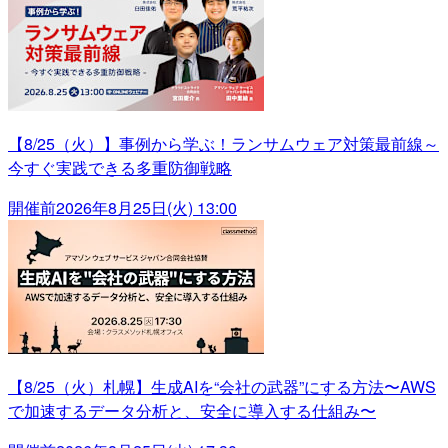
【8/25（火）】事例から学ぶ！ランサムウェア対策最前線～
今すぐ実践できる多重防御戦略
開催前
2026年8月25日(火) 13:00
【8/25（火）札幌】生成AIを“会社の武器”にする方法〜AWS
で加速するデータ分析と、安全に導入する仕組み〜