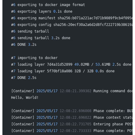
#
6
 exporting to docker image format
#
6
 exporting layers 
0
.1s done
#
6
 exporting manifest sha256:b071a221ac7d71b9089f9cb4f095e
#
6
 exporting config sha256:20ecf30a2a6d2d8fcf222719b38619a
#
6
 sending tarball
#
6
 sending tarball 
3
.2s done
#
6
 DONE 
3
.2s
#
7
 importing to docker
#
7
 loading layer 7d4a31d52899 
49
.02MB / 
53
.61MB 
2
.5s done
#
7
 loading layer 5f70bf18a086 32B / 32B 
0
.0s done
#
7
 DONE 
2
.5s
[Container] 
2025
/
05
/
17
 12:08:21.399302
 Running command doc
Hello, World!
[Container] 
2025
/
05
/
17
 12:08:22.696008
 Phase complete: BUI
[Container] 
2025
/
05
/
17
 12:08:22.696022
 Phase context statu
[Container] 
2025
/
05
/
17
 12:08:22.731705
 Entering phase POST
[Container] 
2025
/
05
/
17
 12:08:22.733333
 Phase complete: POS