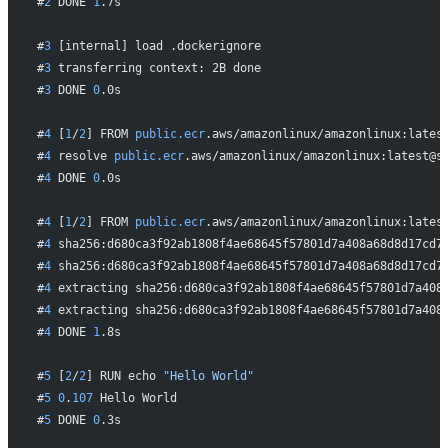
#
2
 DONE 
1
.7s
#
3
 [internal] load .dockerignore
#
3
 transferring context: 2B done
#
3
 DONE 
0
.0s
#
4
 [
1
/
2
] FROM 
public.ecr
.aws/amazonlinux/amazonlinux:lates
#
4
 resolve 
public.ecr
.aws/amazonlinux/amazonlinux:latest@s
#
4
 DONE 
0
.0s
#
4
 [
1
/
2
] FROM 
public.ecr
.aws/amazonlinux/amazonlinux:lates
#
4
 sha256:d680ca3f92ab1808f4ae68645f57801d7a408a68d8d17cd7
#
4
 sha256:d680ca3f92ab1808f4ae68645f57801d7a408a68d8d17cd7
#
4
 extracting sha256:d680ca3f92ab1808f4ae68645f57801d7a408
#
4
 extracting sha256:d680ca3f92ab1808f4ae68645f57801d7a408
#
4
 DONE 
1
.8s
#
5
 [
2
/
2
] RUN echo 
"Hello World"
#
5
 0
.
107
 Hello World
#
5
 DONE 
0
.3s