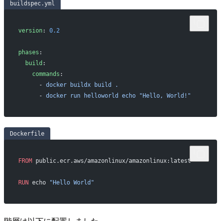
buildspec.yml
version
: 
0.2
phases
:
  build
:
    commands
:
      - 
docker buildx build .
      - 
docker run helloworld echo "Hello, World!"
Dockerfile
FROM
 public.ecr.aws/amazonlinux/amazonlinux:latest 
RUN
 echo 
"Hello World"
階層は以下に配置しました。