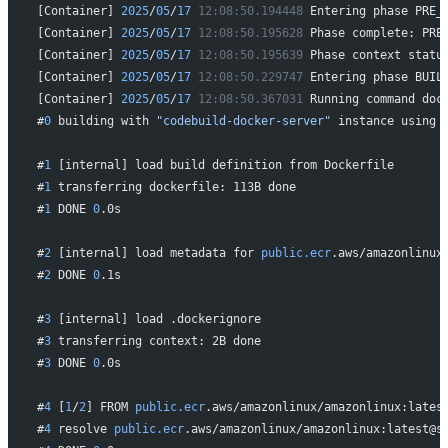
[Container] 
2025
/
05
/
17
 12:08:50.194448
 Entering phase PRE_
[Container] 
2025
/
05
/
17
 12:08:50.195628
 Phase complete: PRE
[Container] 
2025
/
05
/
17
 12:08:50.195639
 Phase context statu
[Container] 
2025
/
05
/
17
 12:08:50.229747
 Entering phase BUIL
[Container] 
2025
/
05
/
17
 12:08:50.367031
 Running command doc
#
0
 building with 
"codebuild-docker-server"
 instance using 
#
1
 [internal] load build definition from Dockerfile
#
1
 transferring dockerfile: 113B done
#
1
 DONE 
0
.0s
#
2
 [internal] load metadata for 
public.ecr
.aws/amazonlinux
#
2
 DONE 
0
.1s
#
3
 [internal] load .dockerignore
#
3
 transferring context: 2B done
#
3
 DONE 
0
.0s
#
4
 [
1
/
2
] FROM 
public.ecr
.aws/amazonlinux/amazonlinux:lates
#
4
 resolve 
public.ecr
.aws/amazonlinux/amazonlinux:latest@s