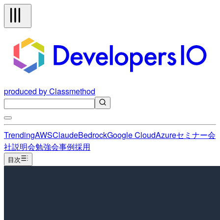
produced by Classmethod
Trending
AWS
Claude
Bedrock
Google Cloud
Azure
セミナー
会
社説明会
勉強会
事例
採用
目次