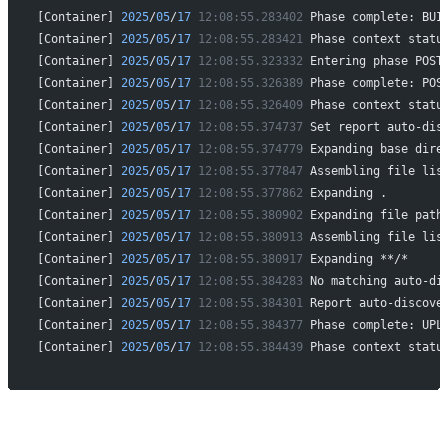
[Container] 
2025
/
05
/
17
 12:08:55.283402
 Phase complete: BUI
[Container] 
2025
/
05
/
17
 12:08:55.283421
 Phase context statu
[Container] 
2025
/
05
/
17
 12:08:55.323332
 Entering phase POST
[Container] 
2025
/
05
/
17
 12:08:55.326389
 Phase complete: POS
[Container] 
2025
/
05
/
17
 12:08:55.326409
 Phase context statu
[Container] 
2025
/
05
/
17
 12:08:55.374737
 Set report auto-dis
[Container] 
2025
/
05
/
17
 12:08:55.374779
 Expanding base dire
[Container] 
2025
/
05
/
17
 12:08:55.377847
 Assembling file lis
[Container] 
2025
/
05
/
17
 12:08:55.377862
 Expanding .
[Container] 
2025
/
05
/
17
 12:08:55.380902
 Expanding file path
[Container] 
2025
/
05
/
17
 12:08:55.380913
 Assembling file lis
[Container] 
2025
/
05
/
17
 12:08:55.380917
 Expanding **/*
[Container] 
2025
/
05
/
17
 12:08:55.384283
 No matching auto-di
[Container] 
2025
/
05
/
17
 12:08:55.384301
 Report auto-discove
[Container] 
2025
/
05
/
17
 12:08:55.384377
 Phase complete: UPL
[Container] 
2025
/
05
/
17
 12:08:55.384439
 Phase context statu