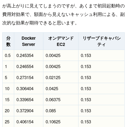
が高上がりに見えてしまうのですが、あくまで初回起動時の
費用対効果で、額面から見えないキャッシュ利用による、副
次的な効果が期待できると思います。
分
Docker
オンデマンド
リザーブドキャパシ
数
Server
EC2
ティ
0.5
0.245354
0.00425
0.153
1
0.246554
0.00425
0.153
5
0.273154
0.02125
0.153
10
0.306404
0.0425
0.153
15
0.339654
0.06375
0.153
20
0.372904
0.085
0.153
25
0.406154
0.10625
0.153