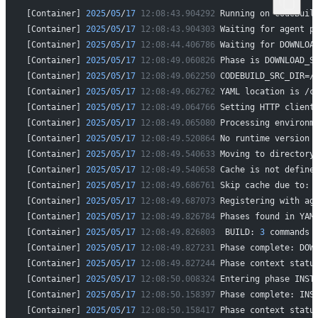
[Container] 
2025
/
05
/
17
 12:08:43.904292
 Running on CodeBuil
[Container] 
2025
/
05
/
17
 12:08:43.904303
 Waiting for agent p
[Container] 
2025
/
05
/
17
 12:08:44.406786
 Waiting for DOWNLOA
[Container] 
2025
/
05
/
17
 12:08:49.060826
 Phase is DOWNLOAD_S
[Container] 
2025
/
05
/
17
 12:08:49.062250
 CODEBUILD_SRC_DIR=/
[Container] 
2025
/
05
/
17
 12:08:49.062762
 YAML location is /c
[Container] 
2025
/
05
/
17
 12:08:49.064766
 Setting HTTP client
[Container] 
2025
/
05
/
17
 12:08:49.065080
 Processing environm
[Container] 
2025
/
05
/
17
 12:08:49.520864
 No runtime version 
[Container] 
2025
/
05
/
17
 12:08:49.540633
 Moving to directory
[Container] 
2025
/
05
/
17
 12:08:49.540658
 Cache is not define
[Container] 
2025
/
05
/
17
 12:08:49.686761
 Skip cache due to: 
[Container] 
2025
/
05
/
17
 12:08:49.687073
 Registering with ag
[Container] 
2025
/
05
/
17
 12:08:49.826784
 Phases found in YAM
[Container] 
2025
/
05
/
17
 12:08:49.826803
  BUILD: 
3
 commands
[Container] 
2025
/
05
/
17
 12:08:49.827231
 Phase complete: DOW
[Container] 
2025
/
05
/
17
 12:08:49.827244
 Phase context statu
[Container] 
2025
/
05
/
17
 12:08:50.008324
 Entering phase INST
[Container] 
2025
/
05
/
17
 12:08:50.158397
 Phase complete: INS
[Container] 
2025
/
05
/
17
 12:08:50.158417
 Phase context statu