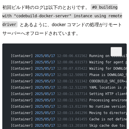
初回ビルド時のログは以下のとおりです。
#0 building
with "codebuild-docker-server" instance using remote
とあるように、docker コマンドの処理がリモート
driver
サーバーへオフロードされています。
[Container] 
2025
/
05
/
17
 12:08:06.631562
 Running on CodeBuil
[Container] 
2025
/
05
/
17
 12:08:06.631573
 Waiting for agent p
[Container] 
2025
/
05
/
17
 12:08:07.635422
 Waiting for DOWNLOA
[Container] 
2025
/
05
/
17
 12:08:12.509872
 Phase is DOWNLOAD_S
[Container] 
2025
/
05
/
17
 12:08:12.511342
 CODEBUILD_SRC_DIR=/
[Container] 
2025
/
05
/
17
 12:08:12.512295
 YAML location is /c
[Container] 
2025
/
05
/
17
 12:08:12.517714
 Setting HTTP client
[Container] 
2025
/
05
/
17
 12:08:12.517852
 Processing environm
[Container] 
2025
/
05
/
17
 12:08:13.012399
 No runtime version 
[Container] 
2025
/
05
/
17
 12:08:13.041296
 Moving to directory
[Container] 
2025
/
05
/
17
 12:08:13.041455
 Cache is not define
[Container] 
2025
/
05
/
17
 12:08:13.201839
 Skip cache due to: 