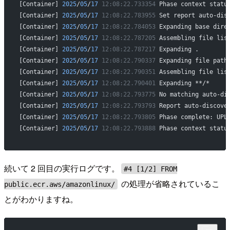
[Container] 
2025
/
05
/
17
 12:08:22.733354
 Phase context statu
[Container] 
2025
/
05
/
17
 12:08:22.783955
 Set report auto-dis
[Container] 
2025
/
05
/
17
 12:08:22.784053
 Expanding base dire
[Container] 
2025
/
05
/
17
 12:08:22.787205
 Assembling file lis
[Container] 
2025
/
05
/
17
 12:08:22.787217
 Expanding .
[Container] 
2025
/
05
/
17
 12:08:22.790337
 Expanding file path
[Container] 
2025
/
05
/
17
 12:08:22.790351
 Assembling file lis
[Container] 
2025
/
05
/
17
 12:08:22.790401
 Expanding **/*
[Container] 
2025
/
05
/
17
 12:08:22.793775
 No matching auto-di
[Container] 
2025
/
05
/
17
 12:08:22.793793
 Report auto-discove
[Container] 
2025
/
05
/
17
 12:08:22.793805
 Phase complete: UPL
[Container] 
2025
/
05
/
17
 12:08:22.793888
 Phase context statu
続いて 2 回目の実行ログです。
#4 [1/2] FROM
の処理が省略されているこ
public.ecr.aws/amazonlinux/
とがわかりますね。