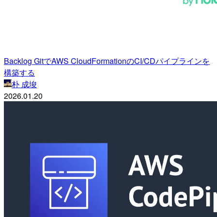
Backlog GitでAWS CloudFormationのCI/CDパイプラインを
構築する
朴 成埈
2026.01.20