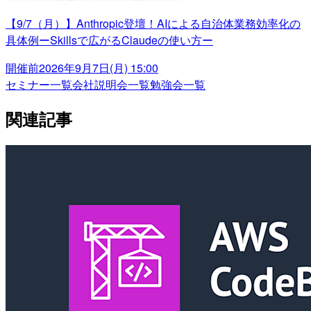
【9/7（月）】Anthropic登壇！AIによる自治体業務効率化の
具体例ーSkillsで広がるClaudeの使い方ー
開催前
2026年9月7日(月) 15:00
セミナー一覧
会社説明会一覧
勉強会一覧
関連記事