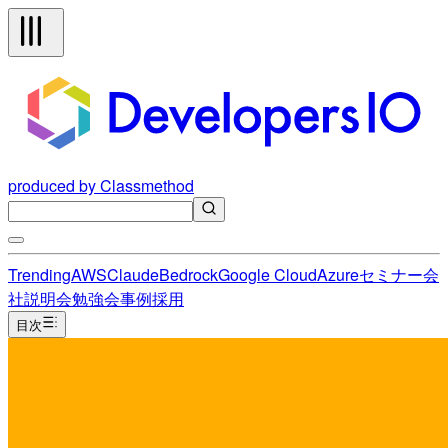
produced by Classmethod
Trending
AWS
Claude
Bedrock
Google Cloud
Azure
セミナー
会
社説明会
勉強会
事例
採用
目次