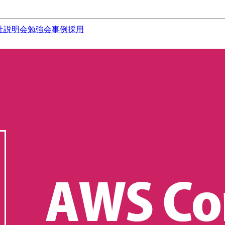
社説明会
勉強会
事例
採用