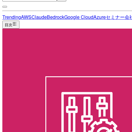
Trending
AWS
Claude
Bedrock
Google Cloud
Azure
セミナー
会
目次