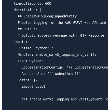
    timeoutSeconds: 600

    description: |

      ## EnableWAFV2LoggingAndVerify

      Enables logging for the AWS WAFV2 web ACL and v
      ## Outputs

      * Output: Success message with HTTP Response fr
    inputs:

      Runtime: python3.7

      Handler: enable_wafv2_logging_and_verify

      InputPayload:

        LogDestinationConfigs: "{{ LogDestinationConf
        ResourceArn: "{{ WebAclArn }}"

      Script: |-

        import boto3

        def enable_wafv2_logging_and_verify(event, co