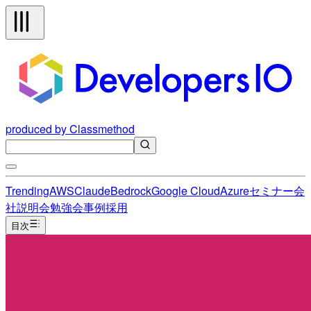
produced by Classmethod
Trending
AWS
Claude
Bedrock
Google Cloud
Azure
セミナー
会
社説明会
勉強会
事例
採用
目次