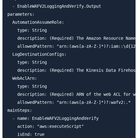
  - EnableWAFV2LoggingAndVerify.Output

parameters:

  AutomationAssumeRole:

    type: String

    description: (Required) The Amazon Resource Name 
    allowedPattern: ^arn:(aws[a-zA-Z-]*)?:iam::\d{12}
  LogDestinationConfigs:

    type: String

    description: (Required) The Kinesis Data Firehose
  WebAclArn:

    type: String

    description: (Required) ARN of the web ACL for wh
    allowedPattern: ^arn:(aws[a-zA-Z-]*)?:wafv2:.*

mainSteps:

  - name: EnableWAFV2LoggingAndVerify

    action: "aws:executeScript"

    isEnd: true
