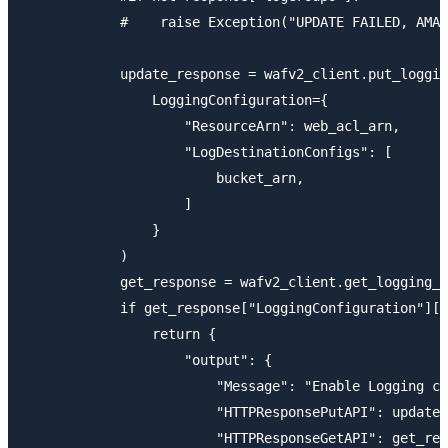
            #    raise Exception("UPDATE FAILED, AMAZ
            update_response = wafv2_client.put_loggin
                LoggingConfiguration={

                    "ResourceArn": web_acl_arn,

                    "LogDestinationConfigs": [

                        bucket_arn,

                    ]

                }

            )

            get_response = wafv2_client.get_logging_c
            if get_response["LoggingConfiguration"]["
                return {

                    "output": {

                        "Message": "Enable Logging co
                        "HTTPResponsePutAPI": update_
                        "HTTPResponseGetAPI": get_res