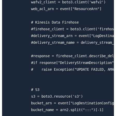
            wafv2_client = boto3.client('wafv2')

            web_acl_arn = event["ResourceArn"]

            # Kinesis Data Firehose

            #firehose_client = boto3.client('firehose
            #delivery_stream_arn = event["LogDestinat
            #delivery_stream_name = delivery_stream_a
            #response = firehose_client.describe_deli
            #if response["DeliveryStreamDescription"]
            #    raise Exception("UPDATE FAILED, AMAZ
            # S3    

            s3 = boto3.resource('s3')

            bucket_arn = event["LogDestinationConfigs
            bucket_name = arn2.split(":::")[-1]
