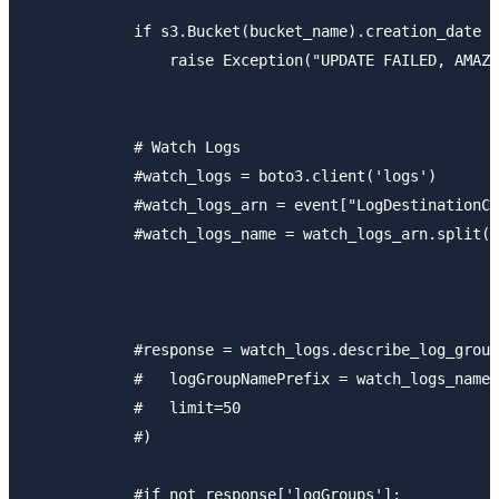
            if s3.Bucket(bucket_name).creation_date i
                raise Exception("UPDATE FAILED, AMAZO
            # Watch Logs    

            #watch_logs = boto3.client('logs')

            #watch_logs_arn = event["LogDestinationCo
            #watch_logs_name = watch_logs_arn.split("
            #response = watch_logs.describe_log_group
            #   logGroupNamePrefix = watch_logs_name,

            #   limit=50

            #)

            #if not response['logGroups']:
