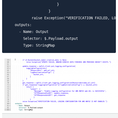
                        }

                    }

            raise Exception("VERIFICATION FAILED, LOG
    outputs:

      - Name: Output

        Selector: $.Payload.output
