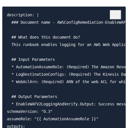
description: |

  ### Document name - AWSConfigRemediation-EnableWAFV
  ## What does this document do?

  This runbook enables logging for an AWS Web Applica
  ## Input Parameters

  * AutomationAssumeRole: (Required) The Amazon Resou
  * LogDestinationConfigs: (Required) The Kinesis Dat
  * WebAclArn: (Required) ARN of the web ACL for whic
  ## Output Parameters

  * EnableWAFV2LoggingAndVerify.Output: Success messa
schemaVersion: "0.3"

assumeRole: "{{ AutomationAssumeRole }}"

outputs:
