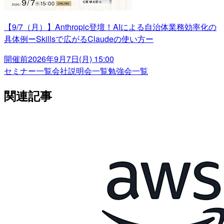
【9/7（月）】Anthropic登壇！AIによる自治体業務効率化の
具体例ーSkillsで広がるClaudeの使い方ー
開催前
2026年9月7日(月) 15:00
セミナー一覧
会社説明会一覧
勉強会一覧
関連記事