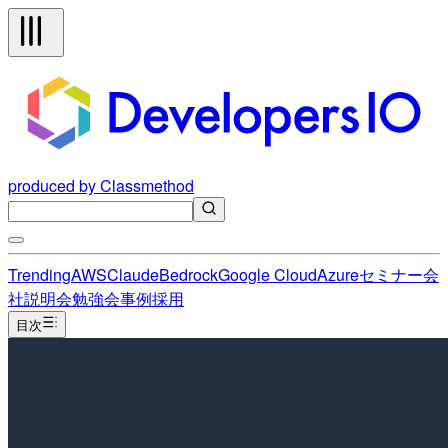
produced by Classmethod
Trending
AWS
Claude
Bedrock
Google Cloud
Azure
セミナー
会
社説明会
勉強会
事例
採用
目次