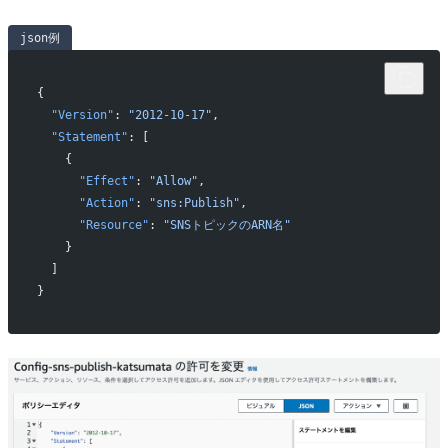
json例
{
  "Version"
: 
"2012-10-17"
,
  "Statement"
: [
    {
      "Effect"
: 
"Allow"
,
      "Action"
: 
"sns:Publish"
,
      "Resource"
: 
"SNSトピックのARN名"
    }
  ]
}