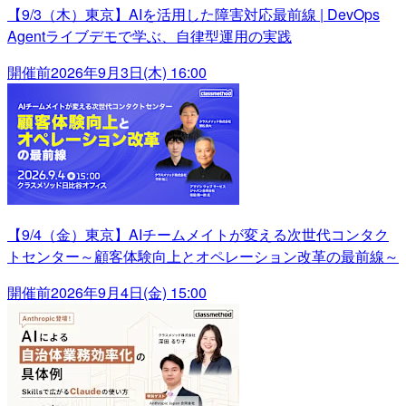
【9/3（木）東京】AIを活用した障害対応最前線 | DevOps
Agentライブデモで学ぶ、自律型運用の実践
開催前
2026年9月3日(木) 16:00
【9/4（金）東京】AIチームメイトが変える次世代コンタク
トセンター～顧客体験向上とオペレーション改革の最前線～
開催前
2026年9月4日(金) 15:00