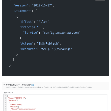
{
  "Version"
: 
"2012-10-17"
,
  "Statement"
: [
    {
      "Effect"
: 
"Allow"
,
      "Principal"
: {
        "Service"
: 
"config.amazonaws.com"
      },
      "Action"
: 
"SNS:Publish"
,
      "Resource"
: 
"SNSトピックのARN名"
    }
  ]
}