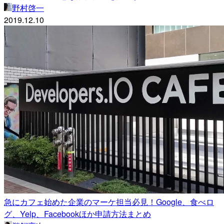
野村啓一
2019.12.10
急にカフェ始めた企業のマーケ担当必見！Google、食べロ
グ、Yelp、Facebookほか申請方法まとめ