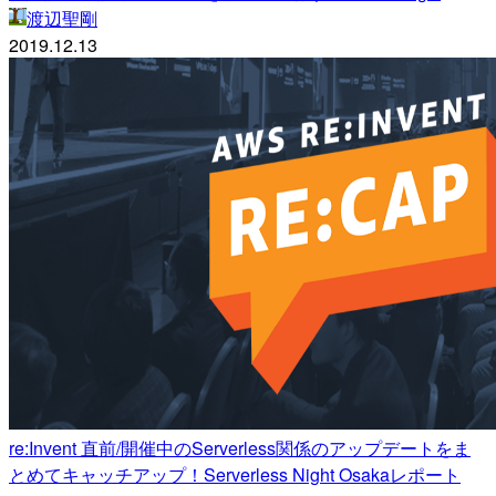
渡辺聖剛
2019.12.13
re:Invent 直前/開催中のServerless関係のアップデートをま
とめてキャッチアップ！Serverless Night Osakaレポート