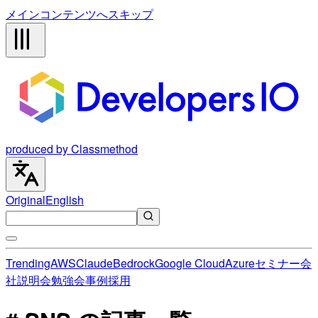
メインコンテンツへスキップ
produced by Classmethod
Original
English
Trending
AWS
Claude
Bedrock
Google Cloud
Azure
セミナー
会
社説明会
勉強会
事例
採用