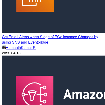
Get Email Alerts when Stage of EC2 Instance Changes by
using SNS and Eventbridge
HemanthKumar R
2023.04.18