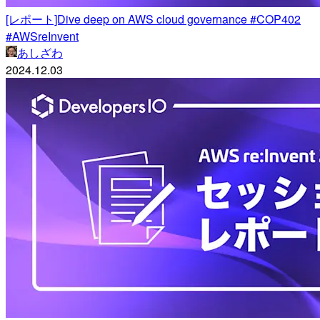
[レポート]Dive deep on AWS cloud governance #COP402
#AWSreInvent
あしざわ
2024.12.03