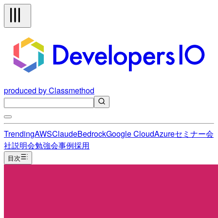
produced by Classmethod
Trending
AWS
Claude
Bedrock
Google Cloud
Azure
セミナー
会
社説明会
勉強会
事例
採用
目次