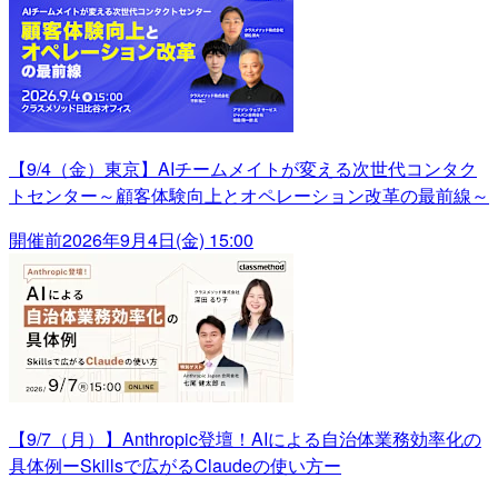
【9/4（金）東京】AIチームメイトが変える次世代コンタク
トセンター～顧客体験向上とオペレーション改革の最前線～
開催前
2026年9月4日(金) 15:00
【9/7（月）】Anthropic登壇！AIによる自治体業務効率化の
具体例ーSkillsで広がるClaudeの使い方ー