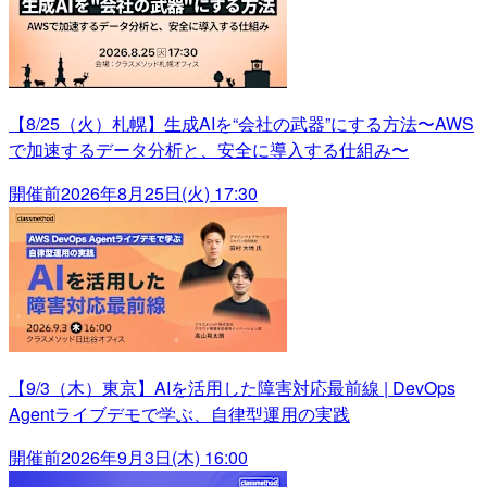
【8/25（火）札幌】生成AIを“会社の武器”にする方法〜AWS
で加速するデータ分析と、安全に導入する仕組み〜
開催前
2026年8月25日(火) 17:30
【9/3（木）東京】AIを活用した障害対応最前線 | DevOps
Agentライブデモで学ぶ、自律型運用の実践
開催前
2026年9月3日(木) 16:00