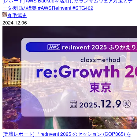
[レポート] AWS Backupを活用したランサムウェア対策とデ
ータ復旧の構築 #AWSReInvent #STG402
丸毛篤史
2024.12.06
[登壇レポート] 「re:Invent 2025 のセッション (COP365) を