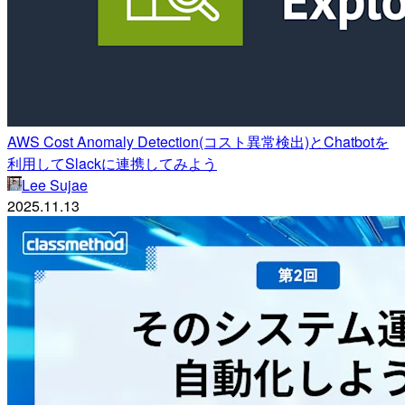
AWS Cost Anomaly Detection(コスト異常検出)とChatbotを
利用してSlackに連携してみよう
Lee Sujae
2025.11.13