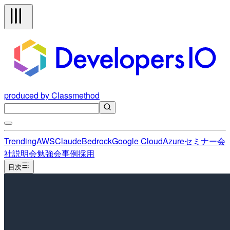
produced by Classmethod
Trending
AWS
Claude
Bedrock
Google Cloud
Azure
セミナー
会
社説明会
勉強会
事例
採用
目次