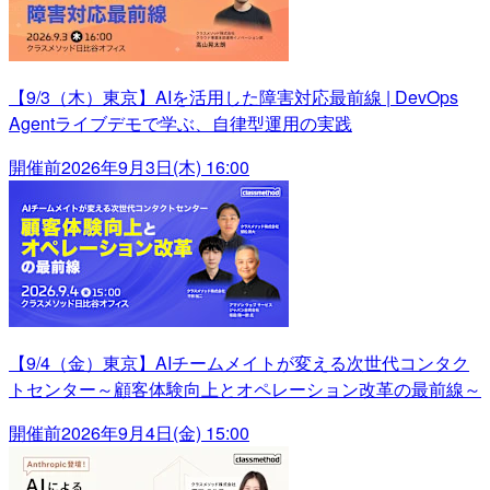
【9/3（木）東京】AIを活用した障害対応最前線 | DevOps
Agentライブデモで学ぶ、自律型運用の実践
開催前
2026年9月3日(木) 16:00
【9/4（金）東京】AIチームメイトが変える次世代コンタク
トセンター～顧客体験向上とオペレーション改革の最前線～
開催前
2026年9月4日(金) 15:00