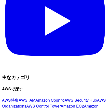
主なカテゴリ
AWSで探す
AWS特集
AWS IAM
Amazon Cognito
AWS Security Hub
AWS
Organizations
AWS Control Tower
Amazon EC2
Amazon