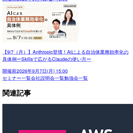
【9/7（月）】Anthropic登壇！AIによる自治体業務効率化の
具体例ーSkillsで広がるClaudeの使い方ー
開催前
2026年9月7日(月) 15:00
セミナー一覧
会社説明会一覧
勉強会一覧
関連記事