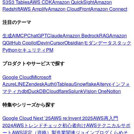
S3
S3 Tables
AWS CDK
Amazon QuickSight
Amazon
Redshift
AWS Amplify
Amazon CloudFront
Amazon Connect
注目のテーマ
生成AI
MCP
ChatGPT
Claude
Amazon Bedrock
RAG
Amazon
Q
GitHub Copilot
Devin
Cursor
Obsidian
モダンデータスタック
Python
セキュリティ
PM
プロダクトやサービスで探す
Google Cloud
Microsoft
Azure
LINE
Zendesk
Auth0
Tableau
Snowflake
Alteryx
インフォ
マティカ
dbt
DuckDB
Cloudflare
Splunk
Vision One
Notion
特集やシリーズから探す
Google Cloud Next ’25
AWS re:Invent 2025
AWS再入門
2024
AWSトレンドチェック
初心者向け
AWSテクニカルサポ
ート
AWS認定（資格）
製造業関連
ジョインブログ
くらめそ