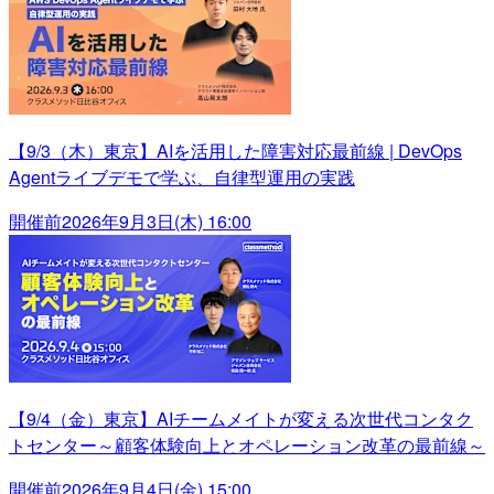
【9/3（木）東京】AIを活用した障害対応最前線 | DevOps
Agentライブデモで学ぶ、自律型運用の実践
開催前
2026年9月3日(木) 16:00
【9/4（金）東京】AIチームメイトが変える次世代コンタク
トセンター～顧客体験向上とオペレーション改革の最前線～
開催前
2026年9月4日(金) 15:00