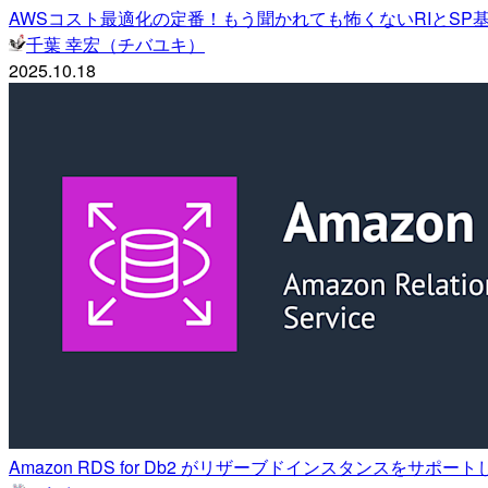
AWSコスト最適化の定番！もう聞かれても怖くないRIとSP基礎講
千葉 幸宏（チバユキ）
2025.10.18
Amazon RDS for Db2 がリザーブドインスタンスをサポー