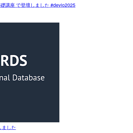
座 で登壇しました #devio2025
トしました