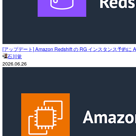
[アップデート] Amazon Redshift の RG インスタンス予約に All U
石川覚
2026.06.26