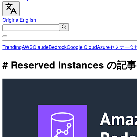
Original
English
Trending
AWS
Claude
Bedrock
Google Cloud
Azure
セミナー
会
# Reserved Instances の