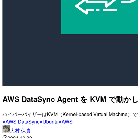
AWS DataSync Agent を KVM
ハイパーバイザーはKVM（Kernel-based Virtual Machine）
AWS DataSync
Ubuntu
AWS
大村 保貴
2024.10.30