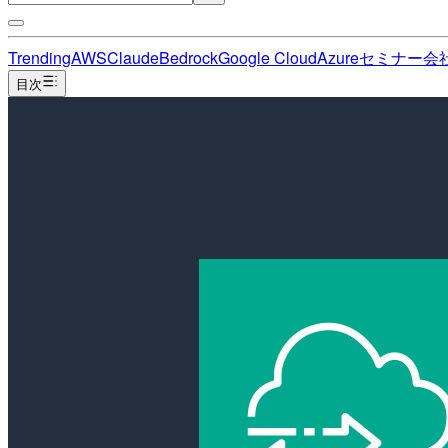
Trending
AWS
Claude
Bedrock
Google Cloud
Azure
セミナー
会
目次