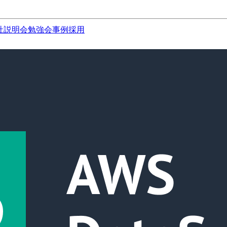
社説明会
勉強会
事例
採用