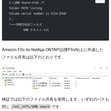
C:\SMB share
>
tree 
/
f
Folder PATH listing
Volume serial number is F214
-
E54F
C:.
└───SMB日本語フォルダ
        SMB テキスト.txt
Amazon FSx for NetApp ONTAP(以降FSxN)上に作成した
ファイル共有は以下のとおりです。
検証では以下のファイル共有を使用します。いずれのパスも
同じ
です。
/vol_ntfs/SMB share