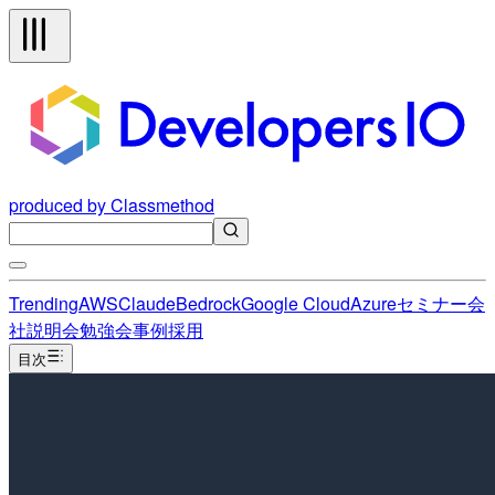
produced by Classmethod
Trending
AWS
Claude
Bedrock
Google Cloud
Azure
セミナー
会
社説明会
勉強会
事例
採用
目次