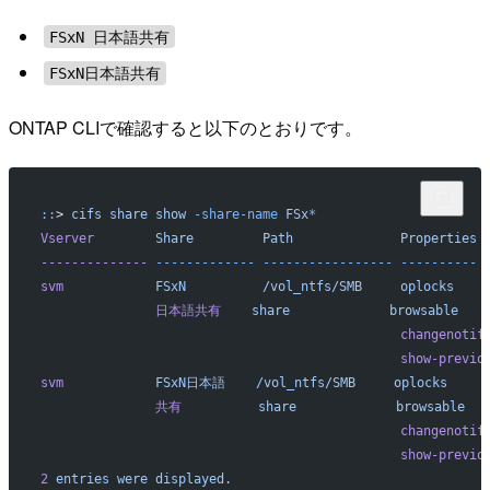
FSxN 日本語共有
FSxN日本語共有
ONTAP CLIで確認すると以下のとおりです。
::
> 
cifs
 share
 show
 -share-name
 FSx
*
Vserver
        Share
         Path
              Properties
 
--------------
 -------------
 -----------------
 ----------
 
svm
            FSxN
          /vol_ntfs/SMB
     oplocks
    
               日本語共有
    share
             browsable
                                               changenotif
                                               show-previo
svm
            FSxN日本語
    /vol_ntfs/SMB
     oplocks
     
               共有
          share
             browsable
                                               changenotif
                                               show-previo
2
 entries
 were
 displayed.