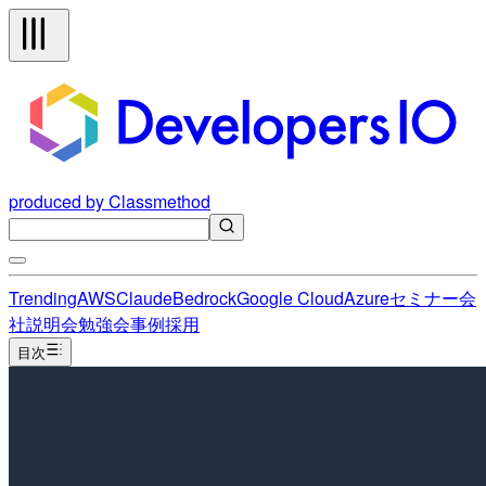
produced by Classmethod
Trending
AWS
Claude
Bedrock
Google Cloud
Azure
セミナー
会
社説明会
勉強会
事例
採用
目次