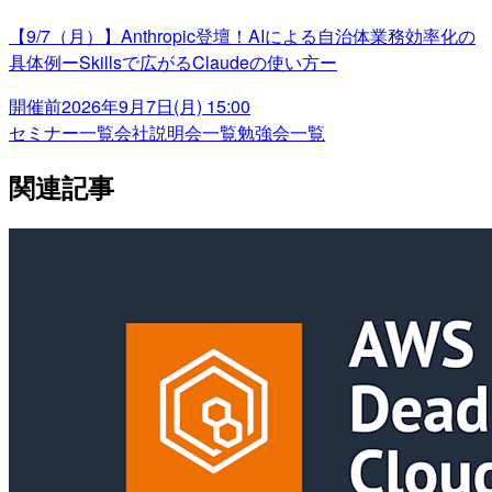
【9/7（月）】Anthropic登壇！AIによる自治体業務効率化の
具体例ーSkillsで広がるClaudeの使い方ー
開催前
2026年9月7日(月) 15:00
セミナー一覧
会社説明会一覧
勉強会一覧
関連記事