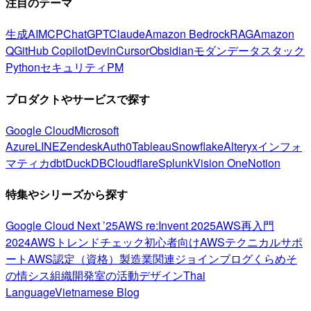
注目のテーマ
生成AI
MCP
ChatGPT
Claude
Amazon Bedrock
RAG
Amazon
Q
GitHub Copilot
Devin
Cursor
Obsidian
モダンデータスタック
Python
セキュリティ
PM
プロダクトやサービスで探す
Google Cloud
Microsoft
Azure
LINE
Zendesk
Auth0
Tableau
Snowflake
Alteryx
インフォ
マティカ
dbt
DuckDB
Cloudflare
Splunk
Vision One
Notion
特集やシリーズから探す
Google Cloud Next ’25
AWS re:Invent 2025
AWS再入門
2024
AWSトレンドチェック
初心者向け
AWSテクニカルサポ
ート
AWS認定（資格）
製造業関連
ジョインブログ
くらめそ
の情シス
組織開発室の活動
デザイン
Thai
Language
Vietnamese Blog