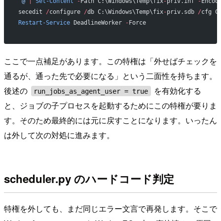
'@
 |
 Set-Content
 -
Path C:\Windows\Temp\fix
-
priv.inf 
-
Encod
secedit 
/
configure 
/
db C:\Windows\Temp\fix
-
priv.sdb 
/
cfg C
Restart-Service
 DeadlineWorker 
-
Force
ここで一点補足があります。この特権は「外せばチェックを
通るが、通った先で必要になる」という二面性を持ちます。
後述の
を有効化する
run_jobs_as_agent_user = true
と、ジョブの子プロセスを起動するためにこの特権が要りま
す。そのため最終的には元に戻すことになります。いったん
は外して次の対処に進みます。
scheduler.py のハードコード判定
特権を外しても、まだ同じエラー文言で再発します。そこで