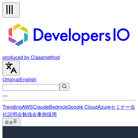
produced by Classmethod
Original
English
Trending
AWS
Claude
Bedrock
Google Cloud
Azure
セミナー
会
社説明会
勉強会
事例
採用
目次