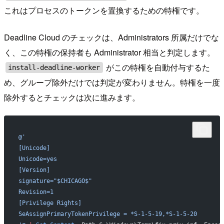
これはプロセスのトークンを置換するための特権です。
Deadline Cloud のチェックは、Administrators 所属だけでな
く、この特権の保持者も Administrator 相当と判定します。
がこの特権を自動付与するた
install-deadline-worker
め、グループ除外だけでは判定が変わりません。特権を一度
除外するとチェックは次に進みます。
@'
[Unicode]
Unicode=yes
[Version]
signature="$CHICAGO$"
Revision=1
[Privilege Rights]
SeAssignPrimaryTokenPrivilege = *S-1-5-19,*S-1-5-20