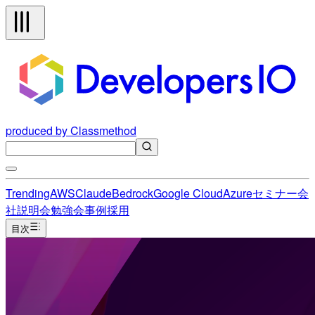
produced by Classmethod
Trending
AWS
Claude
Bedrock
Google Cloud
Azure
セミナー
会
社説明会
勉強会
事例
採用
目次