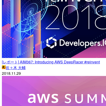
[レポート] AIM367: Introducing AWS DeepRacer #reinvent
佐々木 大輔
2018.11.29