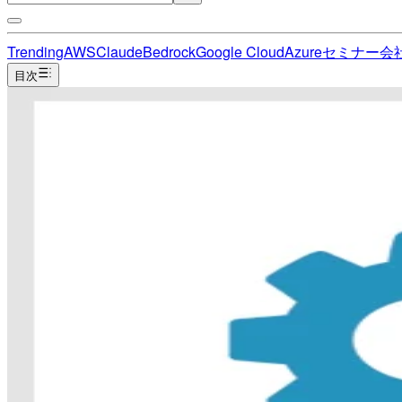
Trending
AWS
Claude
Bedrock
Google Cloud
Azure
セミナー
会
目次