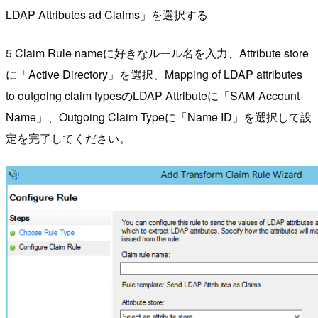
LDAP Attributes ad Claims」を選択する
5 Claim Rule nameに好きなルール名を入力、Attribute store
に「Active Directory」を選択、Mapping of LDAP attributes
to outgoing claim typesのLDAP Attributeに「SAM-Account-
Name」、Outgoing Claim Typeに「Name ID」を選択して設
定を完了してください。