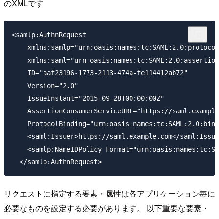
のXMLです
<samlp:AuthnRequest

    xmlns:samlp="urn:oasis:names:tc:SAML:2.0:protocol
    xmlns:saml="urn:oasis:names:tc:SAML:2.0:assertion
    ID="aaf23196-1773-2113-474a-fe114412ab72"

    Version="2.0"

    IssueInstant="2015-09-28T00:00:00Z"

    AssertionConsumerServiceURL="https://saml.example
    ProtocolBinding="urn:oasis:names:tc:SAML:2.0:bind
    <saml:Issuer>https://saml.example.com</saml:Issue
    <samlp:NameIDPolicy Format="urn:oasis:names:tc:SA
リクエストに指定する要素・属性は各アプリケーション毎に
必要なものを設定する必要があります。 以下重要な要素・