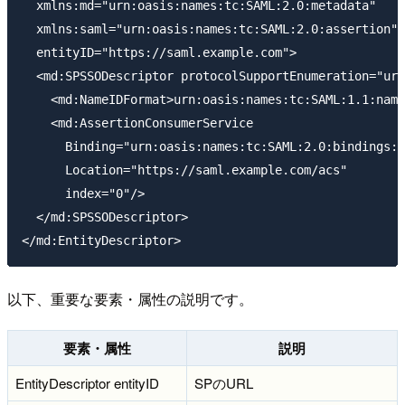
  xmlns:md="urn:oasis:names:tc:SAML:2.0:metadata"

  xmlns:saml="urn:oasis:names:tc:SAML:2.0:assertion"

  entityID="https://saml.example.com">

  <md:SPSSODescriptor protocolSupportEnumeration="urn
    <md:NameIDFormat>urn:oasis:names:tc:SAML:1.1:name
    <md:AssertionConsumerService 

      Binding="urn:oasis:names:tc:SAML:2.0:bindings:H
      Location="https://saml.example.com/acs" 

      index="0"/>

  </md:SPSSODescriptor>

以下、重要な要素・属性の説明です。
要素・属性
説明
EntityDescriptor entityID
SPのURL