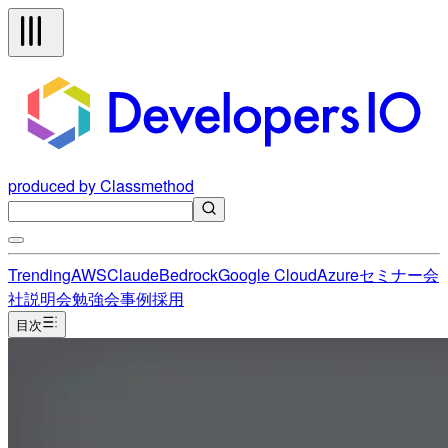
produced by Classmethod
Trending
AWS
Claude
Bedrock
Google Cloud
Azure
セミナー
会
社説明会
勉強会
事例
採用
目次