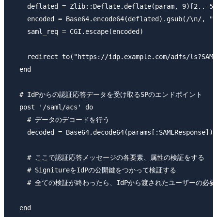
    deflated = Zlib::Deflate.deflate(param, 9)[2..-5]

    encoded = Base64.encode64(deflated).gsub(/\n/, ""
    saml_req = CGI.escape(encoded)

    redirect to("https://idp.example.com/adfs/ls?SAML
  end

  # IdPからの認証応答データを受け取るSPのエンドポイント

  post '/saml/acs' do

    # データのデコードを行う

    decoded = Base64.decode64(params[:SAMLResponse])

    # ここで認証応答メッセージの各要素、属性の検証をする

    # SignitureをIdPの公開鍵をつかって検証する

    # 全ての検証が終わったら、IdPから渡されたユーザーの必要な
  end
