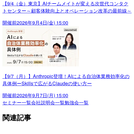
【9/4（金）東京】AIチームメイトが変える次世代コンタク
トセンター～顧客体験向上とオペレーション改革の最前線～
開催前
2026年9月4日(金) 15:00
【9/7（月）】Anthropic登壇！AIによる自治体業務効率化の
具体例ーSkillsで広がるClaudeの使い方ー
開催前
2026年9月7日(月) 15:00
セミナー一覧
会社説明会一覧
勉強会一覧
関連記事