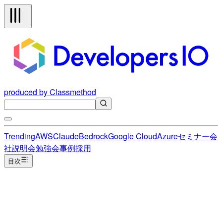
produced by Classmethod
Trending
AWS
Claude
Bedrock
Google Cloud
Azure
セミナー
会
社説明会
勉強会
事例
採用
目次