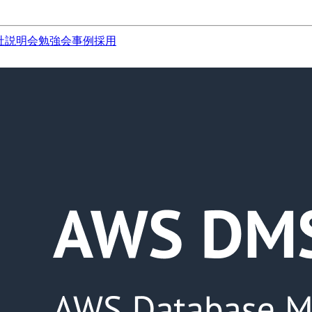
社説明会
勉強会
事例
採用