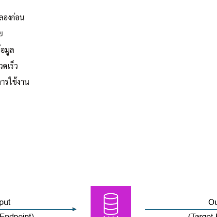
ลองก่อน
ย
้อมูล
วดเร็ว
การใช้งาน