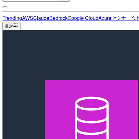
Trending
AWS
Claude
Bedrock
Google Cloud
Azure
セミナー
会
目次