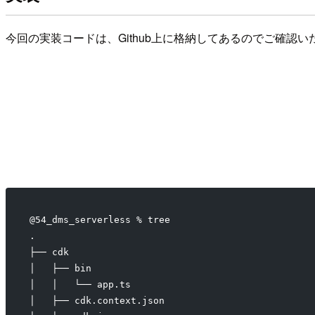
今回の実装コードは、Github上に格納してあるのでご確
@54_dms_serverless % tree
.
├── cdk
│   ├── bin
│   │   └── app.ts
│   ├── cdk.context.json