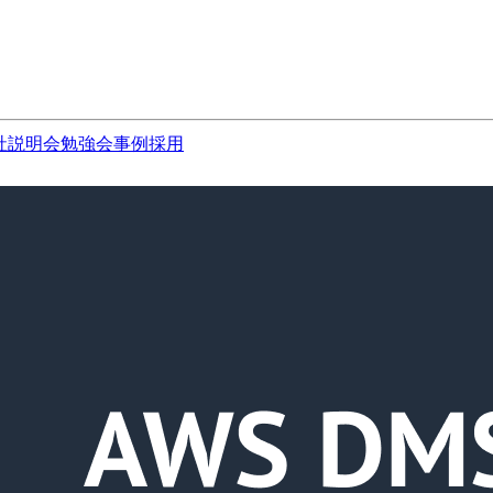
社説明会
勉強会
事例
採用