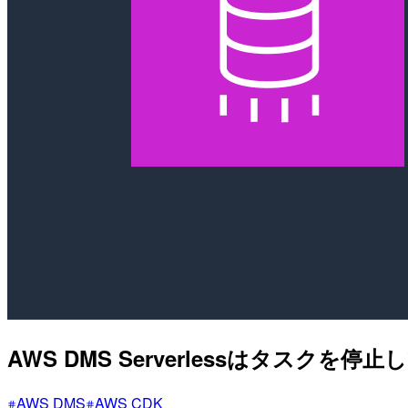
AWS DMS Serverlessはタスクを
AWS DMS
AWS CDK