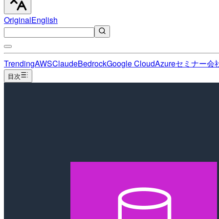
Original
English
Trending
AWS
Claude
Bedrock
Google Cloud
Azure
セミナー
会
目次