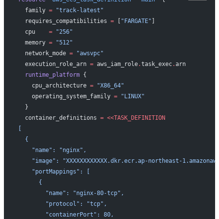
  family
 =
 "track-latest"
  requires_compatibilities
 =
 [
"FARGATE"
]
  cpu
    =
 "256"
  memory
 =
 "512"
  network_mode
 =
 "awsvpc"
  execution_role_arn
 =
 aws_iam_role
.
task_exec
.
arn
  runtime_platform
 {
    cpu_architecture
 =
 "X86_64"
    operating_system_family
 =
 "LINUX"
  }
  container_definitions
 =
 <<TASK_DEFINITION
[
  {
    "name": "nginx",
    "image": "XXXXXXXXXXXX.dkr.ecr.ap-northeast-1.amazonaw
    "portMappings": [
      {
        "name": "nginx-80-tcp",
        "protocol": "tcp",
        "containerPort": 80,