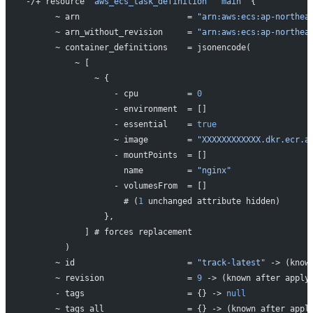
-/+ resource 
"aws_ecs_task_definition"
 "main"
 {
      ~ arn                      = 
"arn:aws:ecs:ap-northea
      ~ arn_without_revision     = 
"arn:aws:ecs:ap-northea
      ~ container_definitions    = jsonencode(
          ~ [
              ~ {
                  - cpu          = 
0
                  - environment  = []
                  - essential    = 
true
                  ~ image        = 
"XXXXXXXXXXXX.dkr.ecr.a
                  - mountPoints  = []
                    name         = 
"nginx"
                  - volumesFrom  = []
                    # (
1
 unchanged attribute hidden)
                },
            ] # forces replacement
        )
      ~ id                       = 
"track-latest"
 -> (know
      ~ revision                 = 
9
 -> (known after apply
      - tags                     = {} -> 
null
      ~ tags_all                 = {} -> (known after appl