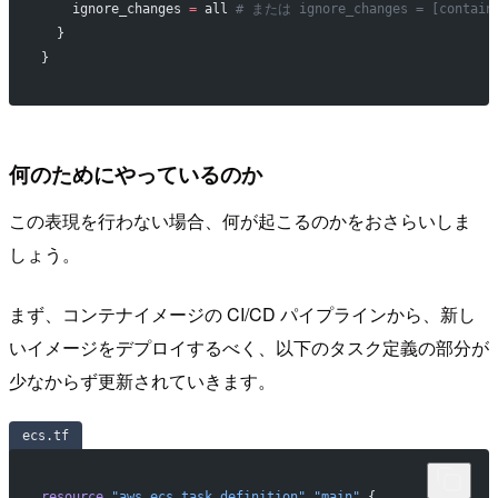
    ignore_changes
 =
 all 
# または ignore_changes = [containe
  }
}
何のためにやっているのか
この表現を行わない場合、何が起こるのかをおさらいしま
しょう。
まず、コンテナイメージの CI/CD パイプラインから、新し
いイメージをデプロイするべく、以下のタスク定義の部分が
少なからず更新されていきます。
ecs.tf
resource
 "aws_ecs_task_definition"
 "main"
 {