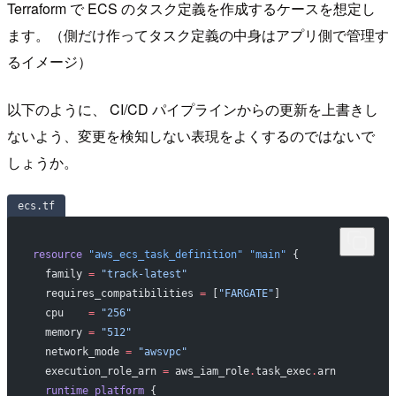
Terraform で ECS のタスク定義を作成するケースを想定し
ます。（側だけ作ってタスク定義の中身はアプリ側で管理す
るイメージ）
以下のように、 CI/CD パイプラインからの更新を上書きし
ないよう、変更を検知しない表現をよくするのではないで
しょうか。
ecs.tf
resource
 "aws_ecs_task_definition"
 "main"
 {
  family
 =
 "track-latest"
  requires_compatibilities
 =
 [
"FARGATE"
]
  cpu
    =
 "256"
  memory
 =
 "512"
  network_mode
 =
 "awsvpc"
  execution_role_arn
 =
 aws_iam_role
.
task_exec
.
arn
  runtime_platform
 {