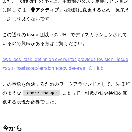
また、 Terraform の仕様上、更新前のタスク定義リビジョン
に関しては「
非アクティブ
」な状態に変更するため、見栄え
もあまり良くないです。
この辺りの issue は以下の URL でディスカッションされて
いるので興味がある方はご覧ください。
aws_ecs_task_definition overwrites previous revision · Issue
#258 · hashicorp/terraform-provider-aws · GitHub
この事象を解決するためのワークアラウンドとして、先ほど
のような
によって、引数の変更検知を無
ignore_changes
視する表現が必要でした。
今から