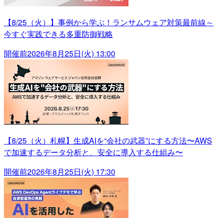
【8/25（火）】事例から学ぶ！ランサムウェア対策最前線～
今すぐ実践できる多重防御戦略
開催前
2026年8月25日(火) 13:00
【8/25（火）札幌】生成AIを“会社の武器”にする方法〜AWS
で加速するデータ分析と、安全に導入する仕組み〜
開催前
2026年8月25日(火) 17:30