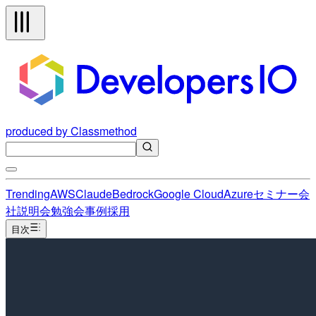
produced by Classmethod
Trending
AWS
Claude
Bedrock
Google Cloud
Azure
セミナー
会
社説明会
勉強会
事例
採用
目次