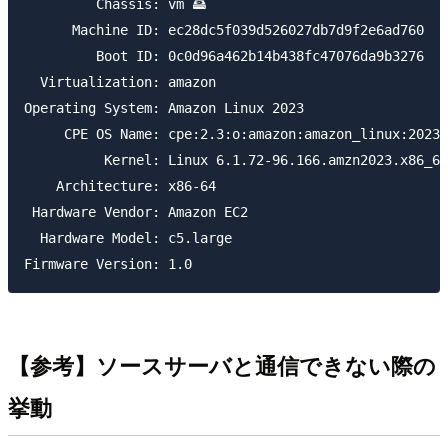
         Chassis: vm 🖴

      Machine ID: ec28dc5f039d526027db7d9f2e6ad760

         Boot ID: 0c0d96a462b14b438fc47076da9b3276

  Virtualization: amazon

Operating System: Amazon Linux 2023

     CPE OS Name: cpe:2.3:o:amazon:amazon_linux:2023

          Kernel: Linux 6.1.72-96.166.amzn2023.x86_64

    Architecture: x86-64

 Hardware Vendor: Amazon EC2

  Hardware Model: c5.large

【参考】ソースサーバと通信できない際の
挙動