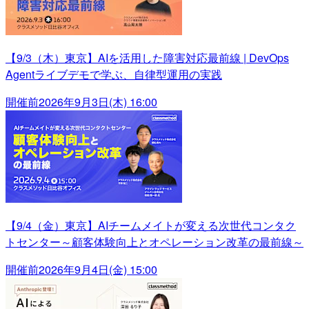
【9/3（木）東京】AIを活用した障害対応最前線 | DevOps
Agentライブデモで学ぶ、自律型運用の実践
開催前
2026年9月3日(木) 16:00
【9/4（金）東京】AIチームメイトが変える次世代コンタク
トセンター～顧客体験向上とオペレーション改革の最前線～
開催前
2026年9月4日(金) 15:00