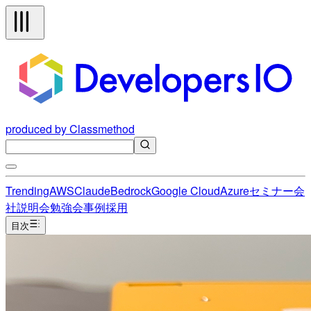
produced by Classmethod
Trending
AWS
Claude
Bedrock
Google Cloud
Azure
セミナー
会
社説明会
勉強会
事例
採用
目次