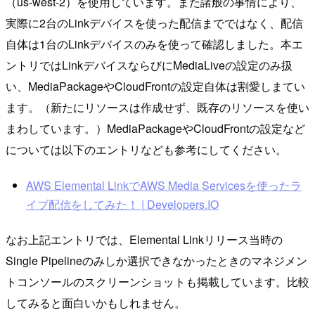
（us-west-2）を使用しています。また諸般の事情により、
実際に2台のLinkデバイスを使った配信までではなく、配信
自体は1台のLinkデバイスのみを使って確認しました。本エ
ントリではLinkデバイスならびにMediaLiveの設定のみ扱
い、MediaPackageやCloudFrontの設定自体は割愛しまてい
ます。（新たにリソースは作成せず、既存のリソースを使い
まわしています。）MediaPackageやCloudFrontの設定など
については以下のエントリなども参考にしてください。
AWS Elemental LinkでAWS Media Servicesを使ったラ
イブ配信をしてみた！ | Developers.IO
なお上記エントリでは、Elemental Linkリリース当時の
Single Pipelineのみしか選択できなかったときのマネジメン
トコンソールのスクリーンショットも掲載しています。比較
してみると面白いかもしれません。