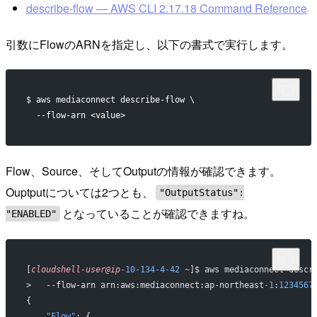
describe-flow — AWS CLI 2.17.18 Command Reference
引数にFlowのARNを指定し、以下の書式で実行します。
$ aws mediaconnect describe-flow \
  --flow-arn <value>
Flow、Source、そしてOutputの情報が確認できます。
Ouptputについては2つとも、
"OutputStatus":
となっていることが確認できますね。
"ENABLED"
[
cloudshell-user@ip
-10-134-4-42
 ~
]$ aws mediaconnect descr
>   --flow-arn arn:aws:mediaconnect:ap-northeast
-1
:
1234567
{
    "Flow"
: {