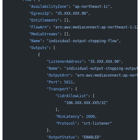
        "AvailabilityZone"
: 
"ap-northeast-1c"
,
        "EgressIp"
: 
"35.XXX.XXX.90"
,
        "Entitlements"
: [],
        "FlowArn"
: 
"arn:aws:mediaconnect:ap-northeast-1:12
        "MediaStreams"
: [],
        "Name"
: 
"individual-output-stopping-flow"
,
        "Outputs"
: [
            {
                "ListenerAddress"
: 
"35.XXX.XXX.90"
,
                "Name"
: 
"individual-output-stopping-output
                "OutputArn"
: 
"arn:aws:mediaconnect:ap-nort
                "Port"
: 
5011
,
                "Transport"
: {
                    "CidrAllowList"
: [
                        "106.XXX.XXX.XX5/32"
                    ],
                    "MinLatency"
: 
2000
,
                    "Protocol"
: 
"srt-listener"
                },
                "OutputStatus"
: 
"ENABLED"