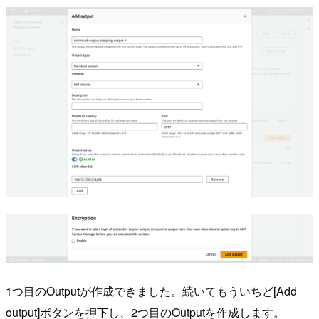
1つ目のOutputが作成できました。続いてもういちど[Add
output]ボタンを押下し、2つ目のOutputを作成します。