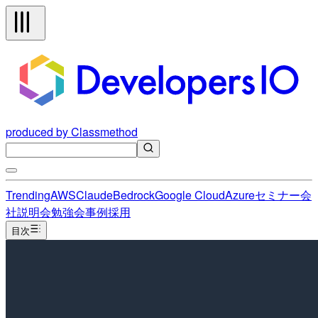
produced by Classmethod
Trending
AWS
Claude
Bedrock
Google Cloud
Azure
セミナー
会
社説明会
勉強会
事例
採用
目次