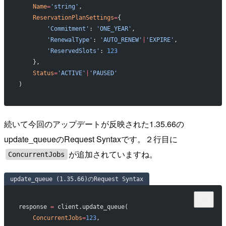
    Name
=
'string'
,
    ReservationPlanSettings
=
{
        'Commitment'
: 
'ONE_YEAR'
,
        'RenewalType'
: 
'AUTO_RENEW'
|
'EXPIRE'
,
        'ReservedSlots'
: 
123
    },
    Status
=
'ACTIVE'
|
'PAUSED'
)
続いて今回のアップデートが反映された1.35.66の
update_queueのRequest Syntaxです。２行目に
が追加されていますね。
ConcurrentJobs
update_queue (1.35.66)のRequest Syntax
response 
=
 client.update_queue(
    ConcurrentJobs
=
123
,