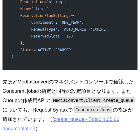
    Description
=
'string'
,
    Name
=
'string'
,
    ReservationPlanSettings
=
{
        'Commitment'
: 
'ONE_YEAR'
,
        'RenewalType'
: 
'AUTO_RENEW'
|
'EXPIRE'
,
        'ReservedSlots'
: 
123
    },
    Status
=
'ACTIVE'
|
'PAUSED'
)
先ほどMediaConvertのマネジメントコンソールで確認した
Concurent jobsの指定と同等の設定項目となります。また
Queueの作成用APIの
MediaConvert.Client.create_queue
についても、Request Syntaxで
の指定が
ConcurrentJobs
追加されています。（[
create_queue - Boto3 1.35.66
documentation
）