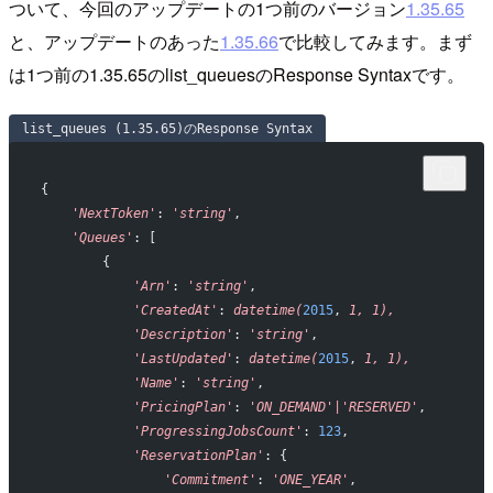
ついて、今回のアップデートの1つ前のバージョン
1.35.65
と、アップデートのあった
1.35.66
で比較してみます。まず
は1つ前の1.35.65のlist_queuesのResponse Syntaxです。
list_queues (1.35.65)のResponse Syntax
{
    'NextToken'
: 
'string'
,
    'Queues'
: [
        {
            'Arn'
: 
'string'
,
            'CreatedAt'
: 
datetime(
2015
, 
1,
 1),
            'Description'
: 
'string'
,
            'LastUpdated'
: 
datetime(
2015
, 
1,
 1),
            'Name'
: 
'string'
,
            'PricingPlan'
: 
'ON_DEMAND'|'RESERVED'
,
            'ProgressingJobsCount'
: 
123
,
            'ReservationPlan'
: {
                'Commitment'
: 
'ONE_YEAR'
,