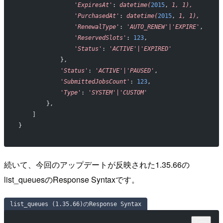
                'ExpiresAt'
: 
datetime(
2015
, 
1,
 1),
                'PurchasedAt'
: 
datetime(
2015
, 
1,
 1),
                'RenewalType'
: 
'AUTO_RENEW'|'EXPIRE'
,
                'ReservedSlots'
: 
123
,
                'Status'
: 
'ACTIVE'|'EXPIRED'
            },
            'Status'
: 
'ACTIVE'|'PAUSED'
,
            'SubmittedJobsCount'
: 
123
,
            'Type'
: 
'SYSTEM'|'CUSTOM'
        },
    ]
}
続いて、今回のアップデートが反映された1.35.66の
list_queuesのResponse Syntaxです。
list_queues (1.35.66)のResponse Syntax