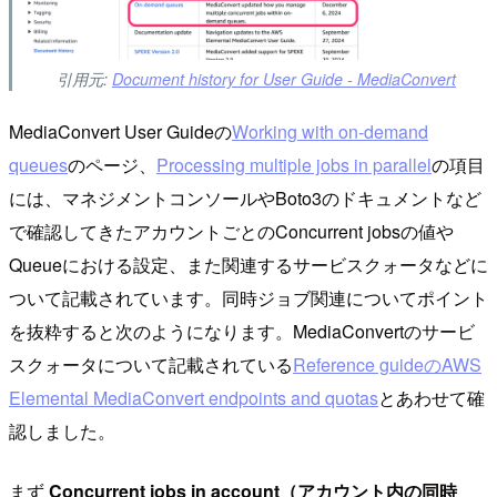
引用元:
Document history for User Guide - MediaConvert
MediaConvert User Guideの
Working with on-demand
queues
のページ、
Processing multiple jobs in parallel
の項目
には、マネジメントコンソールやBoto3のドキュメントなど
で確認してきたアカウントごとのConcurrent jobsの値や
Queueにおける設定、また関連するサービスクォータなどに
ついて記載されています。同時ジョブ関連についてポイント
を抜粋すると次のようになります。MediaConvertのサービ
スクォータについて記載されている
Reference guideのAWS
Elemental MediaConvert endpoints and quotas
とあわせて確
認しました。
まず
Concurrent jobs in account（アカウント内の同時