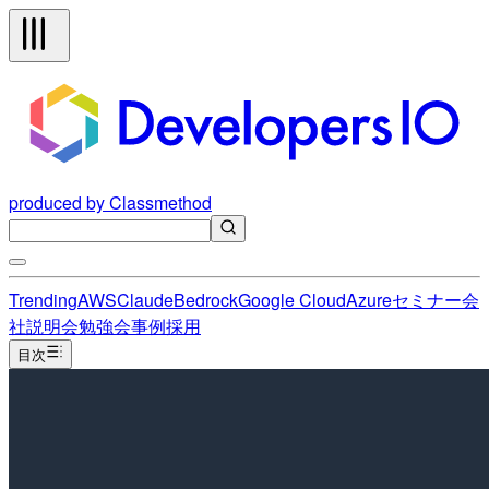
produced by Classmethod
Trending
AWS
Claude
Bedrock
Google Cloud
Azure
セミナー
会
社説明会
勉強会
事例
採用
目次