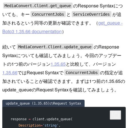
のResponse Syntaxにつ
MediaConvert.Client.get_queue
いても、キー
と
が追
ConcurrentJobs
ServiceOverrides
加されるという同等の更新が確認できます。（
get_queue -
Boto3 1.35.66 documentation
）
続いて
のResponse
MediaConvert.Client.update_queue
Syntaxについても確認してみましょう。今回のアップデー
トの1つ前のバージョン
1.35.65
と比較して、バージョン
1.35.66
ではRequest Syntaxで
の指定が追
ConcurrentJobs
加されていることが確認できます。まずは1つ前の1.35.65の
update_queueのRequest Syntaxを確認してみましょう。
update_queue (1.35.65)のRequest Syntax
response 
=
 client.update_queue(
    Description
=
'string'
,