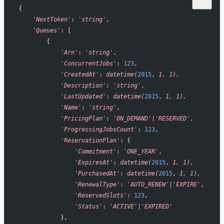
{
    'NextToken'
: 
'string'
,
    'Queues'
: [
        {
            'Arn'
: 
'string'
,
            'ConcurrentJobs'
: 
123
,
            'CreatedAt'
: 
datetime(
2015
, 
1,
 1),
            'Description'
: 
'string'
,
            'LastUpdated'
: 
datetime(
2015
, 
1,
 1),
            'Name'
: 
'string'
,
            'PricingPlan'
: 
'ON_DEMAND'|'RESERVED'
,
            'ProgressingJobsCount'
: 
123
,
            'ReservationPlan'
: {
                'Commitment'
: 
'ONE_YEAR'
,
                'ExpiresAt'
: 
datetime(
2015
, 
1,
 1),
                'PurchasedAt'
: 
datetime(
2015
, 
1,
 1),
                'RenewalType'
: 
'AUTO_RENEW'|'EXPIRE'
,
                'ReservedSlots'
: 
123
,
                'Status'
: 
'ACTIVE'|'EXPIRED'
            },