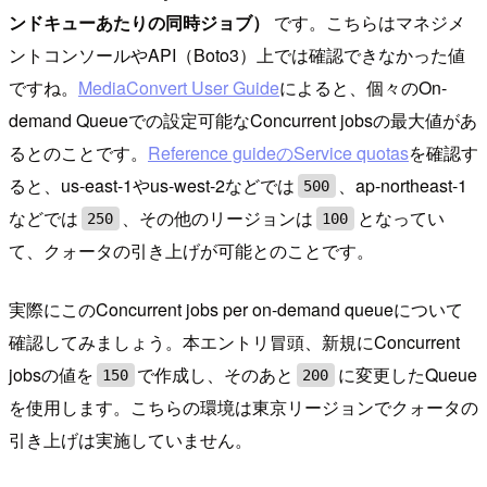
ンドキューあたりの同時ジョブ）
です。こちらはマネジメ
ントコンソールやAPI（Boto3）上では確認できなかった値
ですね。
MediaConvert User Guide
によると、個々のOn-
demand Queueでの設定可能なConcurrent jobsの最大値があ
るとのことです。
Reference guideのService quotas
を確認す
ると、us-east-1やus-west-2などでは
、ap-northeast-1
500
などでは
、その他のリージョンは
となってい
250
100
て、クォータの引き上げが可能とのことです。
実際にこのConcurrent jobs per on-demand queueについて
確認してみましょう。本エントリ冒頭、新規にConcurrent
jobsの値を
で作成し、そのあと
に変更したQueue
150
200
を使用します。こちらの環境は東京リージョンでクォータの
引き上げは実施していません。