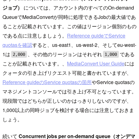
ジョブ）
については、アカウント内のすべてのOn-demand
QueueでMediaConvertが同時に処理できるJobの最大値であ
ることが記載されています。この値はリージョン個別のもの
である点に注意しましょう。
Reference guideでService
quotasを確認
すると、us-east1、us-west-2、そしてeu-west-
1は
、その他のリージョンはそれぞれ
である
2,000
1,000
ことが記載されています。、
MediaConvert User Guide
には
クォータの引き上げリクエスト可能と書かれていますが、
Reference guideのService quotasの箇所
やService quotasの
マネジメントコンソールでは引き上げ不可となっています。
現段階ではどちらが正しいのかはっきりしないのですが、
1,000以上の同時ジョブを検討する場合には注意しておきま
しょう。
続いて
Concurrent jobs per on-demand queue（オンデマ