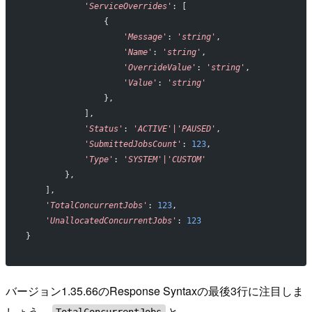
            'ServiceOverrides'
: [
                {
                    'Message'
: 
'string'
,
                    'Name'
: 
'string'
,
                    'OverrideValue'
: 
'string'
,
                    'Value'
: 
'string'
                },
            ],
            'Status'
: 
'ACTIVE'|'PAUSED'
,
            'SubmittedJobsCount'
: 
123
,
            'Type'
: 
'SYSTEM'|'CUSTOM'
        },
    ],
    'TotalConcurrentJobs'
: 
123
,
    'UnallocatedConcurrentJobs'
: 
123
}
バージョン1.35.66のResponse Syntaxの最後3行に注目しま
しょう。
と
TotalConcurrentJobs