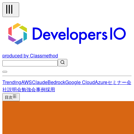
produced by Classmethod
Trending
AWS
Claude
Bedrock
Google Cloud
Azure
セミナー
会
社説明会
勉強会
事例
採用
目次