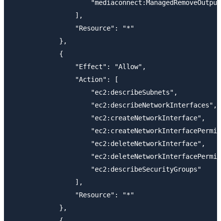
                    "mediaconnect:ManagedRemoveOutput
                ],

                "Resource": "*"

            },

            {

                "Effect": "Allow",

                "Action": [

                    "ec2:describeSubnets",

                    "ec2:describeNetworkInterfaces",

                    "ec2:createNetworkInterface",

                    "ec2:createNetworkInterfacePermis
                    "ec2:deleteNetworkInterface",

                    "ec2:deleteNetworkInterfacePermis
                    "ec2:describeSecurityGroups"

                ],

                "Resource": "*"

            },

            {
