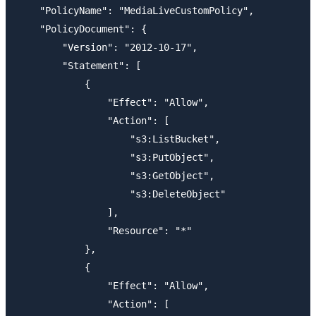
    "PolicyName": "MediaLiveCustomPolicy",

    "PolicyDocument": {

        "Version": "2012-10-17",

        "Statement": [

            {

                "Effect": "Allow",

                "Action": [

                    "s3:ListBucket",

                    "s3:PutObject",

                    "s3:GetObject",

                    "s3:DeleteObject"

                ],

                "Resource": "*"

            },

            {

                "Effect": "Allow",

                "Action": [
