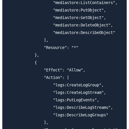
                    "mediastore:ListContainers",

                    "mediastore:PutObject",

                    "mediastore:GetObject",

                    "mediastore:DeleteObject",

                    "mediastore:DescribeObject"

                ],

                "Resource": "*"

            },

            {

                "Effect": "Allow",

                "Action": [

                    "logs:CreateLogGroup",

                    "logs:CreateLogStream",

                    "logs:PutLogEvents",

                    "logs:DescribeLogStreams",

                    "logs:DescribeLogGroups"

                ],
