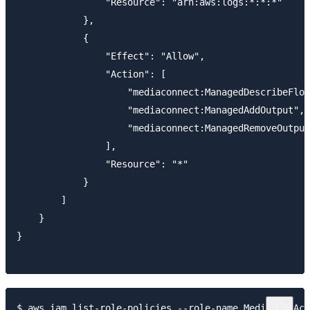
                "Resource": "arn:aws:logs:*:*:*"

            },

            {

                "Effect": "Allow",

                "Action": [

                    "mediaconnect:ManagedDescribeFlow
                    "mediaconnect:ManagedAddOutput",

                    "mediaconnect:ManagedRemoveOutput
                ],

                "Resource": "*"

            }

        ]

    }

}

$ aws iam list-role-policies --role-name MediaLiveAcc