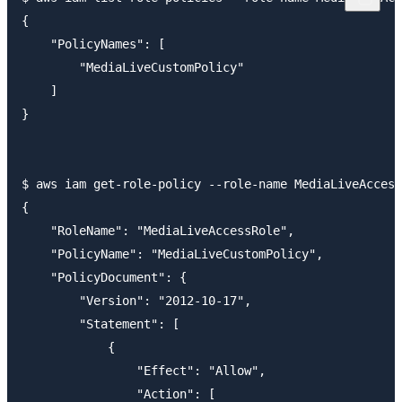
{

    "PolicyNames": [

        "MediaLiveCustomPolicy"

    ]

}

$ aws iam get-role-policy --role-name MediaLiveAccess
{

    "RoleName": "MediaLiveAccessRole",

    "PolicyName": "MediaLiveCustomPolicy",

    "PolicyDocument": {

        "Version": "2012-10-17",

        "Statement": [

            {

                "Effect": "Allow",

                "Action": [
