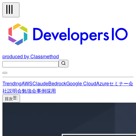
produced by Classmethod
Trending
AWS
Claude
Bedrock
Google Cloud
Azure
セミナー
会
社説明会
勉強会
事例
採用
目次