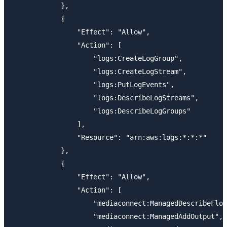
            },

            {

                "Effect": "Allow",

                "Action": [

                    "logs:CreateLogGroup",

                    "logs:CreateLogStream",

                    "logs:PutLogEvents",

                    "logs:DescribeLogStreams",

                    "logs:DescribeLogGroups"

                ],

                "Resource": "arn:aws:logs:*:*:*"

            },

            {

                "Effect": "Allow",

                "Action": [

                    "mediaconnect:ManagedDescribeFlow
                    "mediaconnect:ManagedAddOutput",
