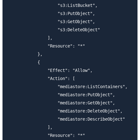
                    "s3:ListBucket",

                    "s3:PutObject",

                    "s3:GetObject",

                    "s3:DeleteObject"

                ],

                "Resource": "*"

            },

            {

                "Effect": "Allow",

                "Action": [

                    "mediastore:ListContainers",

                    "mediastore:PutObject",

                    "mediastore:GetObject",

                    "mediastore:DeleteObject",

                    "mediastore:DescribeObject"

                ],

                "Resource": "*"
