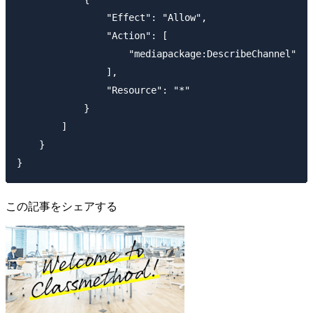
                "Effect": "Allow",

                "Action": [

                    "mediapackage:DescribeChannel"

                ],

                "Resource": "*"

            }

        ]

    }

この記事をシェアする