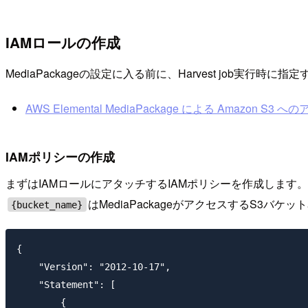
IAMロールの作成
MediaPackageの設定に入る前に、Harvest job
AWS Elemental MediaPackage による Amazon S3 への
IAMポリシーの作成
まずはIAMロールにアタッチするIAMポリシーを作成します。IA
はMediaPackageがアクセスするS3バ
{bucket_name}
{

    "Version": "2012-10-17",

    "Statement": [

        {
