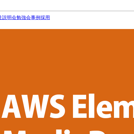
社説明会
勉強会
事例
採用