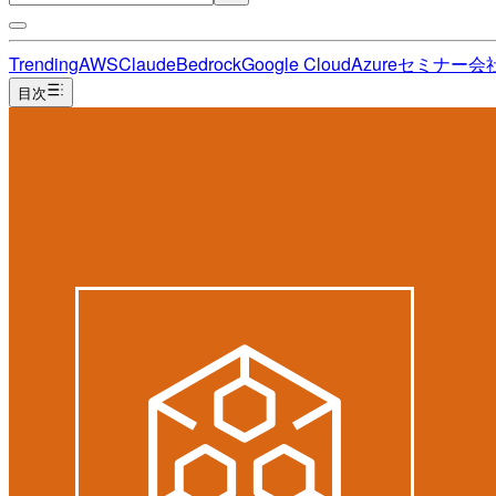
Trending
AWS
Claude
Bedrock
Google Cloud
Azure
セミナー
会
目次