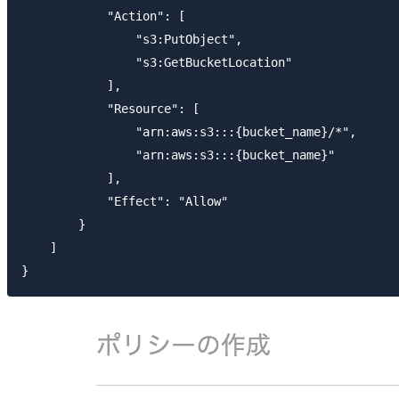
            "Action": [

                "s3:PutObject",

                "s3:GetBucketLocation"

            ],

            "Resource": [

                "arn:aws:s3:::{bucket_name}/*",

                "arn:aws:s3:::{bucket_name}"

            ],

            "Effect": "Allow"

        }

    ]
