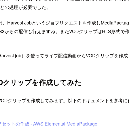
変換、などの処理が必要でした。
D機能では、Harvest Jobというジョブリクエストを作成しMedi
からの配信も行えますね。またVODクリップはHLS形式で作成さ
D機能（Harvest job）を使ってライブ配信動画からVODクリッ
機能でVODクリップを作成してみた
D機能を使ってVODクリップを作成してみます。以下のドキュメント
 アセットの作成 - AWS Elemental MediaPackage