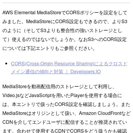
AWS Elemental MediaStoreでCORSポリシーを設定をして
みました。MediaStoreにCORS設定もできるので、よりS3
のように（そしてS3よりも整合性の強いストレージとし
て）使えるのではないでしょうか。なおS3へのCORS設定
については下記エントリもご参照ください。
CORS(Cross-Origin Resource Sharing)によるクロスド
メイン通信の傾向と対策 ｜ Developers.IO
MediaStoreを動画配信用のストレージとして利用し、
Video.jsなどJavaScriptを用いたPlayerを使用する場合に
は、本エントリで扱ったCORS設定を確認しましょう。また
MediaStoreはオリジンとして扱い、Amazon CloudFrontなど
CDNを介してエンドユーザに配信することが推奨されてい
ます。合わせて使用するCDNでCORSをどう扱うかも確認