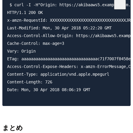
 $ curl -I -H"Origin: https://akibaaws5.example.com.i
HTTP/1.1 200 OK

x-amzn-RequestId: XXXXXXXXXXXXXXXXXXXXXXXXXXXXXXXXJRT
Last-Modified: Mon, 30 Apr 2018 05:22:20 GMT

Access-Control-Allow-Origin: https://akibaaws5.exampl
Cache-Control: max-age=3

Vary: Origin

ETag: aaaaaaaaaaaaaaaaaaaaaaaaaaaaaaaac71f7007f8458e8
Access-Control-Expose-Headers: x-amzn-ErrorMessage,Ca
Content-Type: application/vnd.apple.mpegurl

Content-Length: 726

Date: Mon, 30 Apr 2018 08:06:19 GMT

まとめ