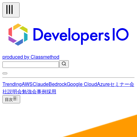
produced by Classmethod
Trending
AWS
Claude
Bedrock
Google Cloud
Azure
セミナー
会
社説明会
勉強会
事例
採用
目次