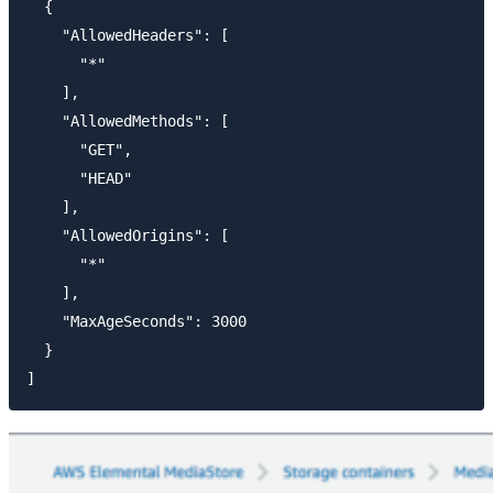
  {

    "AllowedHeaders": [

      "*"

    ],

    "AllowedMethods": [

      "GET",

      "HEAD"

    ],

    "AllowedOrigins": [

      "*"

    ],

    "MaxAgeSeconds": 3000

  }
