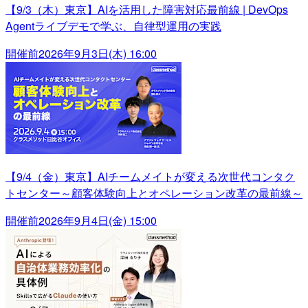
【9/3（木）東京】AIを活用した障害対応最前線 | DevOps
Agentライブデモで学ぶ、自律型運用の実践
開催前
2026年9月3日(木) 16:00
【9/4（金）東京】AIチームメイトが変える次世代コンタク
トセンター～顧客体験向上とオペレーション改革の最前線～
開催前
2026年9月4日(金) 15:00