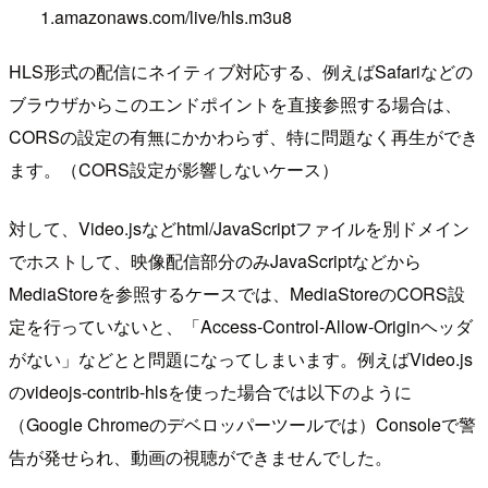
1.amazonaws.com/live/hls.m3u8
HLS形式の配信にネイティブ対応する、例えばSafariなどの
ブラウザからこのエンドポイントを直接参照する場合は、
CORSの設定の有無にかかわらず、特に問題なく再生ができ
ます。（CORS設定が影響しないケース）
対して、Video.jsなどhtml/JavaScriptファイルを別ドメイン
でホストして、映像配信部分のみJavaScriptなどから
MediaStoreを参照するケースでは、MediaStoreのCORS設
定を行っていないと、「Access-Control-Allow-Originヘッダ
がない」などとと問題になってしまいます。例えばVideo.js
のvideojs-contrib-hlsを使った場合では以下のように
（Google Chromeのデベロッパーツールでは）Consoleで警
告が発せられ、動画の視聴ができませんでした。