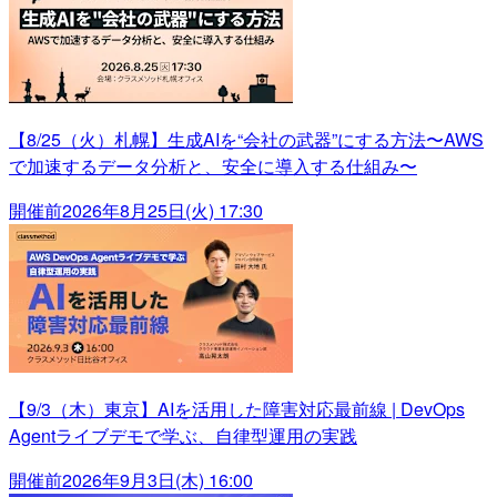
【8/25（火）札幌】生成AIを“会社の武器”にする方法〜AWS
で加速するデータ分析と、安全に導入する仕組み〜
開催前
2026年8月25日(火) 17:30
【9/3（木）東京】AIを活用した障害対応最前線 | DevOps
Agentライブデモで学ぶ、自律型運用の実践
開催前
2026年9月3日(木) 16:00