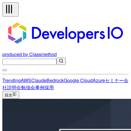
produced by Classmethod
Trending
AWS
Claude
Bedrock
Google Cloud
Azure
セミナー
会
社説明会
勉強会
事例
採用
目次