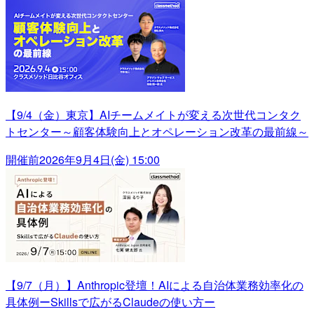
【9/4（金）東京】AIチームメイトが変える次世代コンタク
トセンター～顧客体験向上とオペレーション改革の最前線～
開催前
2026年9月4日(金) 15:00
【9/7（月）】Anthropic登壇！AIによる自治体業務効率化の
具体例ーSkillsで広がるClaudeの使い方ー