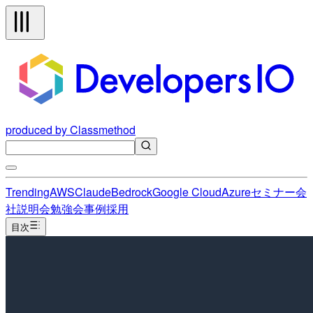
produced by Classmethod
Trending
AWS
Claude
Bedrock
Google Cloud
Azure
セミナー
会
社説明会
勉強会
事例
採用
目次