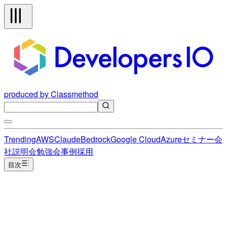
produced by Classmethod
Trending
AWS
Claude
Bedrock
Google Cloud
Azure
セミナー
会
社説明会
勉強会
事例
採用
目次