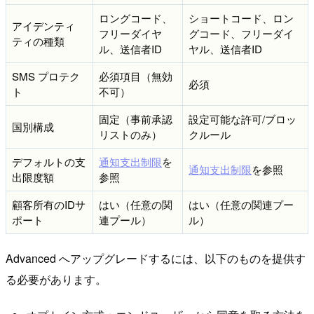
ロングコード、
ショートコード、ロン
アイデンティ
フリーダイヤ
グコード、フリーダイ
ティの種類
ル、送信者ID
ヤル、送信者ID
SMS プロテク
必須項目（無効
必須
ト
不可）
固定（事前承認
設定可能な許可/ブロッ
国別構成
リストのみ）
クルール
デフォルトの支
通知支出制限
を
通知支出制限
を参照
出限度額
参照
顧客所有のIDサ
はい（任意の関
はい（任意の関連プー
ポート
連プール）
ル）
Advanced へアップグレードするには、以下のものを提供す
る必要があります。