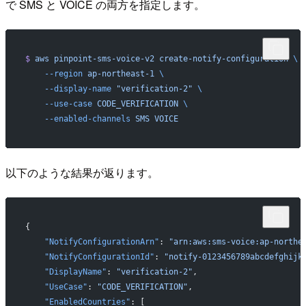
で SMS と VOICE の両方を指定します。
$
 aws
 pinpoint-sms-voice-v2
 create-notify-configuration
 \
    --region
 ap-northeast-1
 \
    --display-name
 "verification-2"
 \
    --use-case
 CODE_VERIFICATION
 \
    --enabled-channels
 SMS
 VOICE
以下のような結果が返ります。
{
    "NotifyConfigurationArn"
: 
"arn:aws:sms-voice:ap-northe
    "NotifyConfigurationId"
: 
"notify-0123456789abcdefghijk
    "DisplayName"
: 
"verification-2"
,
    "UseCase"
: 
"CODE_VERIFICATION"
,
    "EnabledCountries"
: [