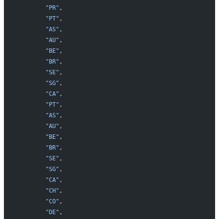
        "PR"
,
        "PT"
,
        "AS"
,
        "AU"
,
        "BE"
,
        "BR"
,
        "SE"
,
        "SG"
,
        "CA"
,
        "PT"
,
        "AS"
,
        "AU"
,
        "BE"
,
        "BR"
,
        "SE"
,
        "SG"
,
        "CA"
,
        "CH"
,
        "CO"
,
        "DE"
,