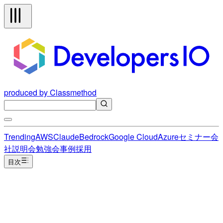
produced by Classmethod
Trending
AWS
Claude
Bedrock
Google Cloud
Azure
セミナー
会
社説明会
勉強会
事例
採用
目次