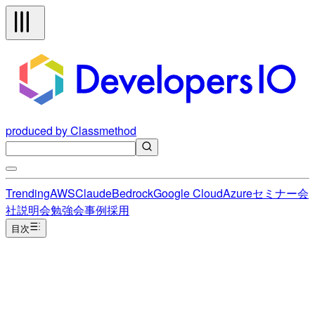
produced by Classmethod
Trending
AWS
Claude
Bedrock
Google Cloud
Azure
セミナー
会
社説明会
勉強会
事例
採用
目次