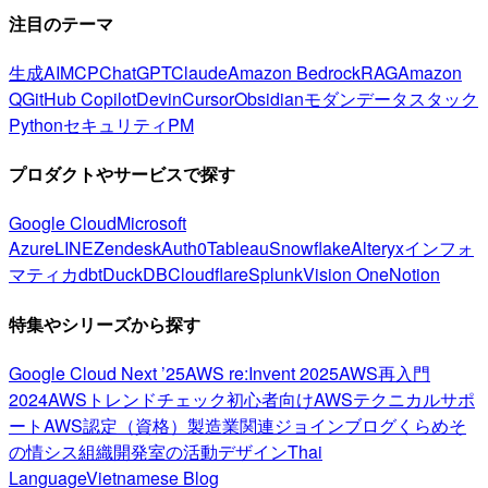
注目のテーマ
生成AI
MCP
ChatGPT
Claude
Amazon Bedrock
RAG
Amazon
Q
GitHub Copilot
Devin
Cursor
Obsidian
モダンデータスタック
Python
セキュリティ
PM
プロダクトやサービスで探す
Google Cloud
Microsoft
Azure
LINE
Zendesk
Auth0
Tableau
Snowflake
Alteryx
インフォ
マティカ
dbt
DuckDB
Cloudflare
Splunk
Vision One
Notion
特集やシリーズから探す
Google Cloud Next ’25
AWS re:Invent 2025
AWS再入門
2024
AWSトレンドチェック
初心者向け
AWSテクニカルサポ
ート
AWS認定（資格）
製造業関連
ジョインブログ
くらめそ
の情シス
組織開発室の活動
デザイン
Thai
Language
Vietnamese Blog